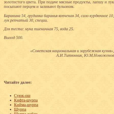
золотистого цвета. При подаче мясные продукты, лапшу и лук
посыпают перцем и заливают бульоном.
Баранина 54, грудинка баранья копченая 34, сало курдючное 10,
лук репчатый 30, специи.
Для теста: мука пшеничная 75, вода 25.
Выход 500.
«Советская национальная и зарубежная кухня»,
А.И.Титюнник, Ю.М.Новоженов
Читайте далее:
Суюк-ош
Кифта-шурпа
Кийма-шурпа
Шурпа
Шурпа-чабан