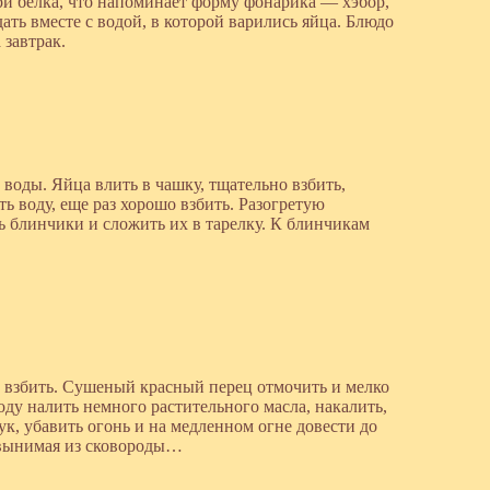
ри белка, что напоминает форму фонарика — хэбор,
ать вместе с водой, в которой варились яйца. Блюдо
 завтрак.
а воды. Яйца влить в чашку, тщательно взбить,
ть воду, еще раз хорошо взбить. Разогретую
ь блинчики и сложить их в тарелку. К блинчикам
и взбить. Сушеный красный перец отмочить и мелко
оду налить немного растительного масла, накалить,
ук, убавить огонь и на медленном огне довести до
е вынимая из сковороды…