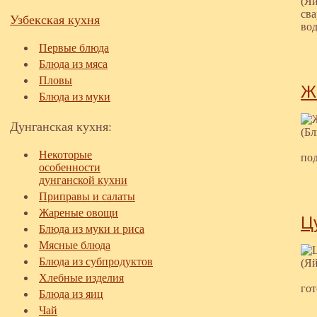
Узбекская кухня
Первые блюда
Блюда из мяса
Пловы
Ж
Блюда из муки
Дунганская кухня:
Некоторые
под
особенности
дунганской кухни
Приправы и салаты
Жареные овощи
Ц
Блюда из муки и риса
Мясные блюда
Блюда из субпродуктов
Хлебные изделия
гот
Блюда из яиц
Чай