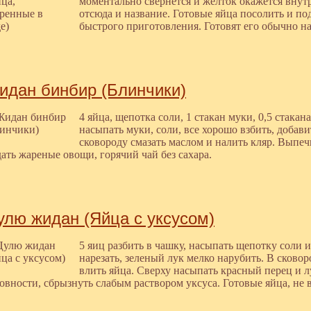
моментально свернется и желток окажется внут
отсюда и название. Готовые яйца посолить и под
быстрого приготовления. Готовят его обычно на
идан бинбир (Блинчики)
4 яйца, щепотка соли, 1 стакан муки, 0,5 стакан
насыпать муки, соли, все хорошо взбить, добави
сковороду смазать маслом и налить кляр. Выпеч
ать жареные овощи, горячий чай без сахара.
улю жидан (Яйца с уксусом)
5 яиц разбить в чашку, насыпать щепотку соли 
нарезать, зеленый лук мелко нарубить. В сковор
влить яйца. Сверху насыпать красный перец и л
овности, сбрызнуть слабым раствором уксуса. Готовые яйца, н