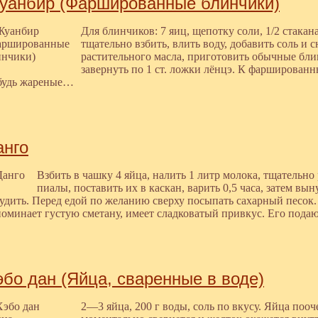
уанбир (Фаршированные блинчики)
Для блинчиков: 7 яиц, щепотку соли, 1/2 стакан
тщательно взбить, влить воду, добавить соль и 
растительного масла, приготовить обычные бл
завернуть по 1 ст. ложки лёнцэ. К фарширован
будь жареные…
анго
Взбить в чашку 4 яйца, налить 1 литр молока, тщательн
пиалы, поставить их в каскан, варить 0,5 часа, затем 
удить. Перед едой по желанию сверху посыпать сахарный песок.
оминает густую сметану, имеет сладковатый привкус. Его под
эбо дан (Яйца, сваренные в воде)
2—3 яйца, 200 г воды, соль по вкусу. Яйца поо