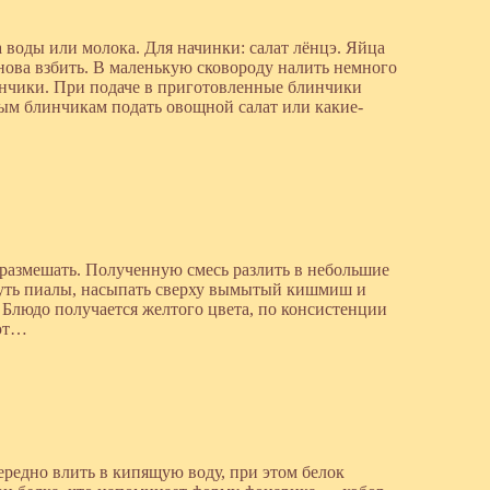
а воды или молока. Для начинки: салат лёнцэ. Яйца
снова взбить. В маленькую сковороду налить немного
инчики. При подаче в приготовленные блинчики
ным блинчикам подать овощной салат или какие-
о размешать. Полученную смесь разлить в небольшие
вынуть пиалы, насыпать сверху вымытый кишмиш и
 Блюдо получается желтого цвета, по консистенции
ают…
чередно влить в кипящую воду, при этом белок