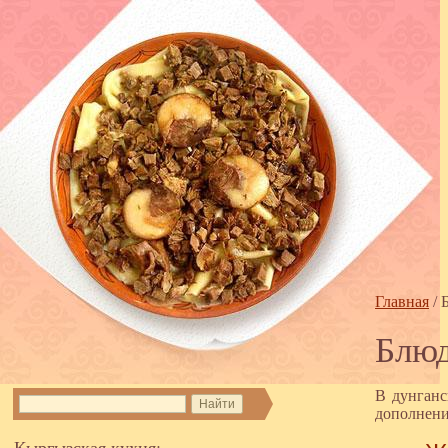
Главная
/
Блюд
В дунганс
дополнени
Кыргызская кухня: