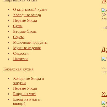
Ж
О кыргызской кухне
Холодные блюда
Первые блюда
Супы
ни
Вторые блюда
Соусы
Молочные продукты
Мучные изделия
Д
Сладости
Напитки
ост
Казахская кухня
нап
Холодные блюда и
закуски
Первые блюда
Х
Блюда из мяса
Блюда из муки и
овощей