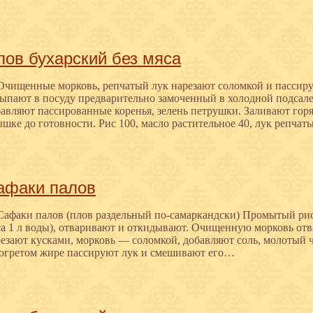
лов бухарский без мяса
Очищенные морковь, репчатый лук нарезают соломкой и пассиру
сыпают в посуду предварительно замоченный в холодной подсал
авляют пассированные коренья, зелень петрушки. Заливают гор
шке до готовности. Рис 100, масло растительное 40, лук репчат
афаки палов
Сафаки палов (плов раздельный по-самаркандски) Промытый рис 
а 1 л воды), отваривают и откидывают. Очищенную морковь отв
езают кусками, морковь — соломкой, добавляют соль, молотый 
зогретом жире пассируют лук и смешивают его…