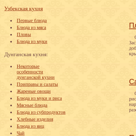
Узбекская кухня
Первые блюда
П
Блюда из мяса
Пловы
Блюда из муки
За
доб
Дунганская кухня:
кры
Некоторые
особенности
дунганской кухни
С
Приправы и салаты
Жареные овощи
Блюда из муки и риса
рис
нар
Мясные блюда
ра
Блюда из субпродуктов
Хлебные изделия
Блюда из яиц
Чай