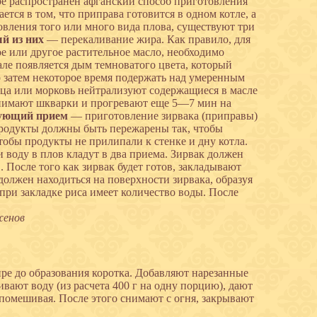
аре распространен афганский способ приготовления
тся в том, что приправа готовится в одном котле, а
овления того или много вида плова, существуют три
й из них
— перекаливание жира. Как правило, для
е или другое растительное масло, необходимо
чале появляется дым темноватого цвета, который
го затем некоторое время подержать над умеренным
ца или морковь нейтрализуют содержащиеся в масле
 снимают шкварки и прогревают еще 5—7 мин на
ующий прием
— приготовление зирвака (приправы)
Продукты должны быть пережарены так, чтобы
тобы продукты не прилипали к стенке и дну котла.
и воду в плов кладут в два приема. Зирвак должен
 После того как зирвак будет готов, закладывают
 должен находиться на поверхности зирвака, образуя
при закладке риса имеет количество воды. После
женов
ре до образования коротка. Добавляют нарезанные
ивают воду (из расчета 400 г на одну порцию), дают
о помешивая. После этого снимают с огня, закрывают