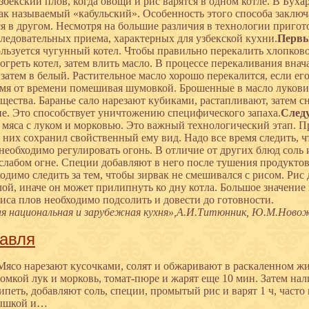
узбекский плов, когда овощи и рис варятся в одном котле. В Бух
к называемый «кабульский». Особенность этого способа заключае
ся в другом. Несмотря на большие различия в технологии пригот
ледовательных приема, характерных для узбекской кухни.
Первы
ользуется чугунный котел. Чтобы правильно перекалить хлопково
огреть котел, затем влить масло. В процессе перекаливания вна
 затем в белый. Растительное масло хорошо перекалится, если е
емя от времени помешивая шумовкой. Брошенные в масло лукови
ещества. Баранье сало нарезают кубиками, растапливают, затем
не. Это способствует уничтожению специфического запаха.
След
 мяса с луком и морковью. Это важный технологический этап. 
 них сохранил свойственный ему вид. Надо все время следить, ч
необходимо регулировать огонь. В отличие от других блюд соль 
 слабом огне. Специи добавляют в него после тушения продуктов.
одимо следить за тем, чтобы зирвак не смешивался с рисом. Рис
лой, иначе он может прилипнуть ко дну котла. Большое значение 
риса плов необходимо подсолить и довести до готовности.
я национальная и зарубежная кухня»,А.И.Титюнник, Ю.М.Ново
авля
Мясо нарезают кусочками, солят и обжаривают в раскаленном жи
омкой лук и морковь, томат-пюре и жарят еще 10 мин. Затем нал
ипеть, добавляют соль, специи, промытый рис и варят 1 ч, част
ышкой и…