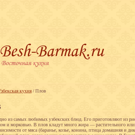
Узбекская кухня
/
Плов
в
но из самых любимых узбекских блюд. Его приготовляют из риса,
ком и морковью. В плов кладут много жира — растительного или
висимости от мяса (баранье, козье, конина, птица домашняя и д