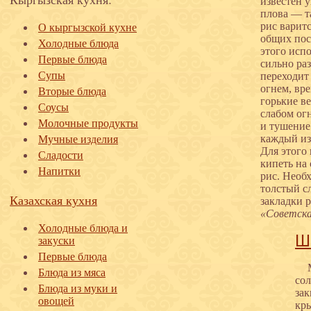
известен 
плова — та
рис варит
О кыргызской кухне
общих пос
Холодные блюда
этого исп
Первые блюда
сильно раз
Супы
переходит
огнем, вр
Вторые блюда
горькие в
Соусы
слабом ог
Молочные продукты
и тушение
каждый из
Мучные изделия
Для этого 
Сладости
кипеть на
Напитки
рис. Необх
толстый с
Казахская кухня
закладки 
«Советска
Холодные блюда и
Ш
закуски
Первые блюда
Блюда из мяса
сол
Блюда из муки и
зак
овощей
кр