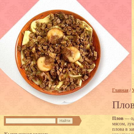
Главная
/
Пло
Плов
— од
мясом, лу
плова в за
Кыргызская кухня: