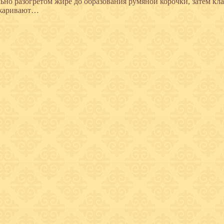
ьно разогретом жире до образования румяной корочки, затем кл
жаривают…