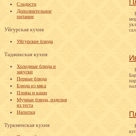
П
Сладости
Дополнительное
питание
мор
укл
Уйгурская кухня
сал
Уйгурские блюда
Таджикская кухня
И
Холодные блюда и
закуски
Бар
Первые блюда
нар
Блюда из мяса
нал
Пловы и каши
Мучные блюда, изделия
из теста
Напитки
П
Туркменская кухня
кус