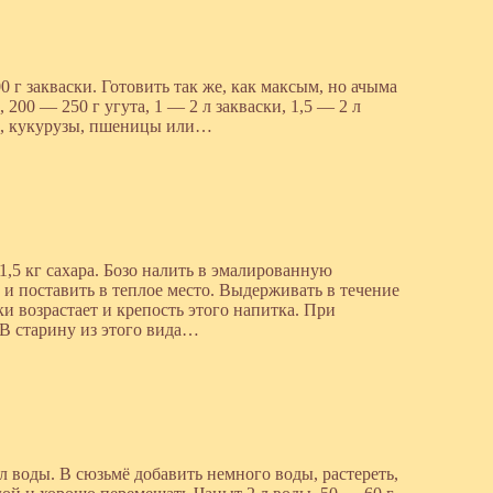
0 г закваски. Готовить так же, как максым, но ачыма
200 — 250 г угута, 1 — 2 л закваски, 1,5 — 2 л
на, кукурузы, пшеницы или…
1,5 кг сахара. Бозо налить в эмалированную
 и поставить в теплое место. Выдерживать в течение
и возрастает и крепость этого напитка. При
В старину из этого вида…
 л воды. В сюзьмё добавить немного воды, растереть,