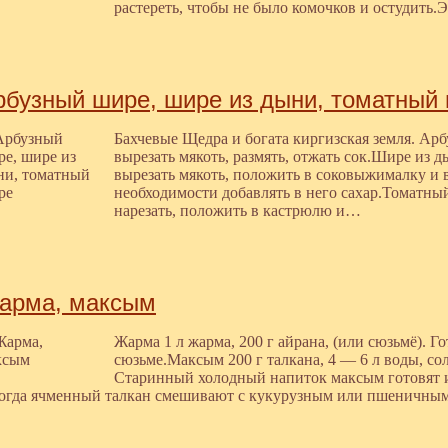
растереть, чтобы не было комочков и остудить.
рбузный шире, шире из дыни, томатный
Бахчевые Щедра и богата киргизская земля. Ар
вырезать мякоть, размять, отжать сок.Шире из 
вырезать мякоть, положить в соковыжималку и в
необходимости добавлять в него сахар.Томатн
нарезать, положить в кастрюлю и…
арма, максым
Жарма 1 л жарма, 200 г айрана, (или сюзьмё). 
сюзьме.Максым 200 г талкана, 4 — 6 л воды, со
Старинный холодный напиток максым готовят и
огда ячменный талкан смешивают с кукурузным или пшеничны