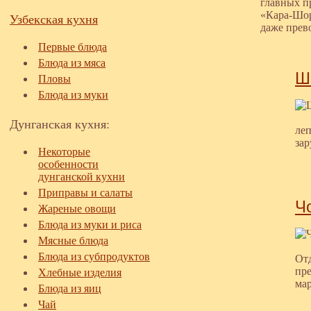
главных п
«Кара-Шор
Узбекская кухня
даже прев
Первые блюда
Блюда из мяса
Ш
Пловы
Блюда из муки
Дунганская кухня:
леп
за
Некоторые
особенности
дунганской кухни
Приправы и салаты
Ч
Жареные овощи
Блюда из муки и риса
Мясные блюда
Блюда из субпродуктов
Отд
пр
Хлебные изделия
ма
Блюда из яиц
Чай