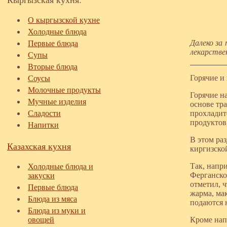
О кыргызской кухне
Холодные блюда
Далеко за
Первые блюда
лекарстве
Супы
Вторые блюда
Горячие и
Соусы
Молочные продукты
Горячие н
Мучные изделия
основе тр
Сладости
прохладит
продуктов
Напитки
В этом ра
Казахская кухня
киргизско
Так, напр
Холодные блюда и
Ферганско
закуски
отметил, 
Первые блюда
жарма, мак
Блюда из мяса
подаются 
Блюда из муки и
овощей
Кроме нап