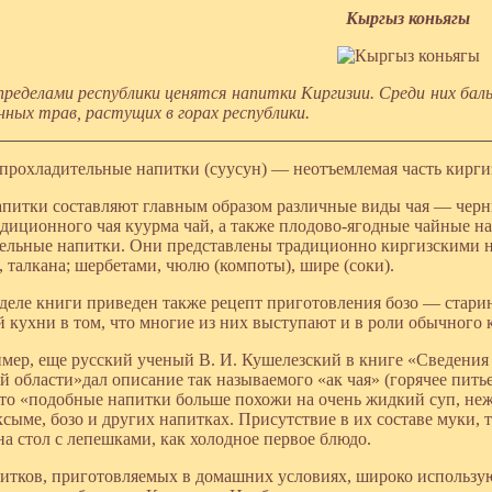
Кыргыз коньягы
 пределами республики ценятся напитки Киргизии. Среди них ба
нных трав, растущих в горах республики.
 прохладительные напитки (суусун) — неотъемлемая часть кирги
апитки составляют главным образом различные виды чая — черн
адиционного чая куурма чай, а также плодово-ягодные чайные н
ельные напитки. Они представлены традиционно киргизскими 
, талкана; шербетами, чюлю (компоты), шире (соки).
зделе книги приведен также рецепт приготовления бозо — стари
й кухни в том, что многие из них выступают и в роли обычного 
имер, еще русский ученый В. И. Кушелезский в книге «Сведения
й области»дал описание так называемого «ак чая» (горячее пить
что «подобные напитки больше похожи на очень жидкий суп, неже
сыме, бозо и других напитках. Присутствие в их составе муки, т
на стол с лепешками, как холодное первое блюдо.
итков, приготовляемых в домашних условиях, широко использую