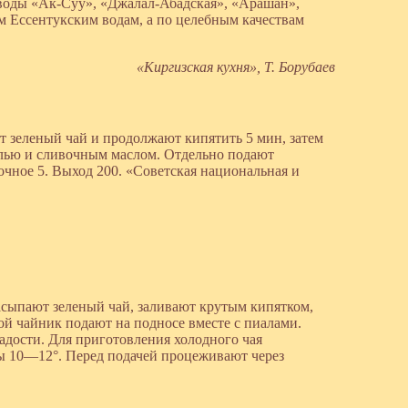
воды «Ак-Суу», «Джалал-Абадская», «Арашан»,
м Ессентукским водам, а по целебным качествам
«Киргизская кухня», Т. Борубаев
 зеленый чай и продолжают кипятить 5 мин, затем
олью и сливочным маслом. Отдельно подают
вочное 5. Выход 200. «Советская национальная и
асыпают зеленый чай, заливают крутым кипятком,
ой чайник подают на подносе вместе с пиалами.
ладости. Для приготовления холодного чая
ы 10—12°. Перед подачей процеживают через