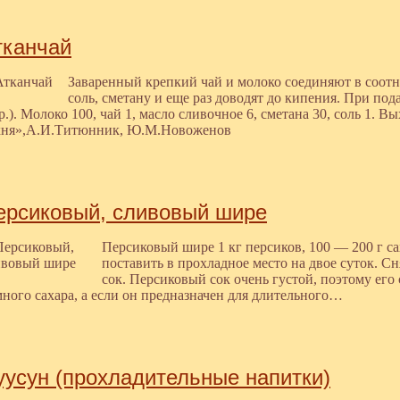
тканчай
Заваренный крепкий чай и молоко соединяют в соотн
соль, сметану и еще раз доводят до кипения. При под
р.). Молоко 100, чай 1, масло сливочное 6, сметана 30, соль 1. 
хня»,А.И.Титюнник, Ю.М.Новоженов
ерсиковый, сливовый шире
Персиковый шире 1 кг персиков, 100 — 200 г с
поставить в прохладное место на двое суток. Сн
сок. Персиковый сок очень густой, поэтому его
ного сахара, а если он предназначен для длительного…
уусун (прохладительные напитки)