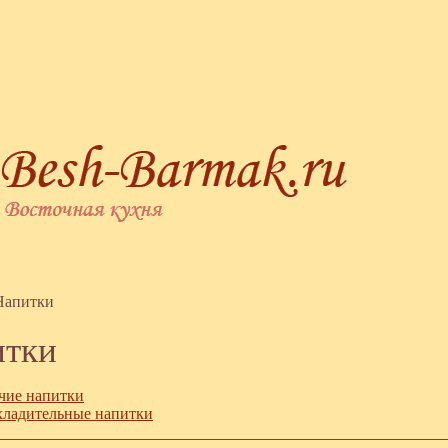
Напитки
итки
чие напитки
ладительные напитки