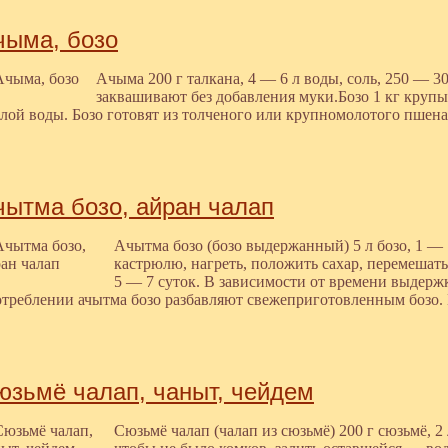
чыма, бозо
Ачыма 200 г талкана, 4 — 6 л воды, соль, 250 — 30
заквашивают без добавления муки.Бозо 1 кг крупы, 
лой воды. Бозо готовят из толченого или крупномолотого пше
чытма бозо, айран чалап
Ачытма бозо (бозо выдержанный) 5 л бозо, 1 — 
кастрюлю, нагреть, положить сахар, перемешать
5 — 7 суток. В зависимости от времени выдержк
треблении ачытма бозо разбавляют свежеприготовленным бозо. 
юзьмё чалап, чаныт, чейдем
Сюзьмё чалап (чалап из сюзьмё) 200 г сюзьмё, 2