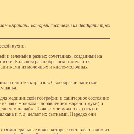
льзам «Арашан» который составлен из двадцати трех
зской кухни.
ый и зеленый в разных сочетаниях, созданный на
апитки. Большим разнообразием отличаются
напитками из молочных и кисло-молочных
нного напитка киргизов. Своеобразие напитков
кушанья.
 для медицинской географии и санитарное состояние
е из чая с молоком с добавлением жареной муки) и
ли чем на чай». То же самое можно сказать и о
алкана и т. д. делает их сытными. Нередко они
тся минеральные воды, которые составляют одно из