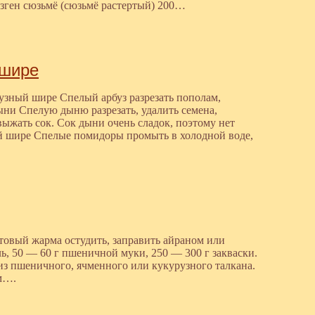
Эзген сюзьмё (сюзьмё растертый) 200…
 шире
бузный шире Спелый арбуз разрезать пополам,
дыни Спелую дыню разрезать, удалить семена,
ыжать сок. Сок дыни очень сладок, поэтому нет
ый шире Спелые помидоры промыть в холодной воде,
Готовый жарма остудить, заправить айраном или
ль, 50 — 60 г пшеничной муки, 250 — 300 г закваски.
з пшеничного, ячменного или кукурузного талкана.
м….