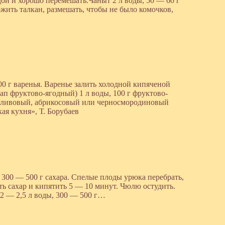
дой и хорошо перемешать.Чаныт 2 л воды, 50 — 60 г
ожить талкан, размешать, чтобы не было комочков,
00 г варенья. Варенье залить холодной кипяченой
п фруктово-ягодный) 1 л воды, 100 г фруктово-
 сливовый, абрикосовый или черносмородиновый
я кухня», Т. Борубаев
 300 — 500 г сахара. Спелые плоды урюка перебрать,
ть сахар и кипятить 5 — 10 минут. Чюлю остудить.
2 — 2,5 л воды, 300 — 500 г…