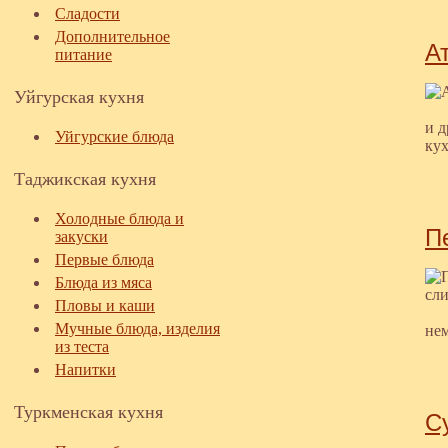
Сладости
Дополнительное
А
питание
Уйгурская кухня
и д
Уйгурские блюда
ку
Таджикская кухня
Холодные блюда и
П
закуски
Первые блюда
Блюда из мяса
Пловы и каши
Мучные блюда, изделия
нем
из теста
Напитки
Туркменская кухня
С