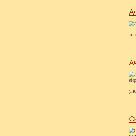
А
теп
А
упо
С