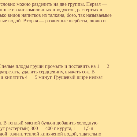
словно можно разделить на две группы. Перзая —
нные из кисломолочных продуктов, растертых в
ько видов напитков из талкана, бозо, так называемые
ные водой. Вторая — различные шербеты, чюлю и
 Спелые плоды груши промыть и поставить на 1 — 2
азрезать, удалить сердцевину, выжать сок. В
ь и кипятить 4 — 5 минут. Грушевый шире нельзя
ы. В теплый мясной бульон добавить холодную
ут растертый) 300 — 400 г курута, 1 — 1,5 л
дой, залить теплой кипяченой водой, тщательно