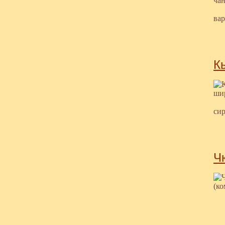
ва
К
сир
Ч