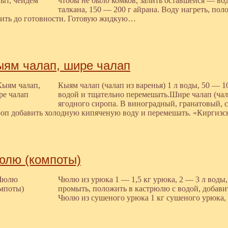
чтобы не было комков, залить оставшейся — во
талкана, 150 — 200 г айрана. Воду нагреть, пол
рить до готовности. Готовую жидкую…
ыям чалап, шире чалап
Кыям чалап (чалап из варенья) 1 л воды, 50 — 1
водой и тщательно перемешать.Шире чалап (чала
ягодного сиропа. В виноградный, гранатовый,
оп добавить холодную кипяченую воду и перемешать. «Киргизска
юлю (компоты)
Чюлю из урюка 1 — 1,5 кг урюка, 2 — 3 л воды,
промыть, положить в кастрюлю с водой, добави
Чюлю из сушеного урюка 1 кг сушеного урюка, 