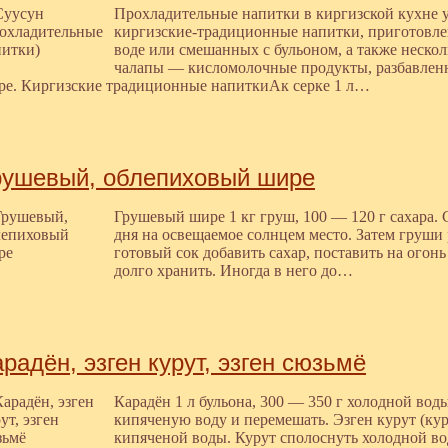
Прохладительные напитки в киргизской кухне у
киргизские-традиционные напитки, приготовле
воде или смешанных с бульоном, а также нескол
чалапы — кисломолочные продукты, разбавлен
ре. Киргизские традиционные напиткиАк серке 1 л…
рушевый, облепиховый шире
Грушевый шире 1 кг груш, 100 — 120 г сахара.
дня на освещаемое солнцем место. Затем груши р
готовый сок добавить сахар, поставить на огон
долго хранить. Иногда в него до…
радён, эзген курут, эзген сюзьмё
Карадён 1 л бульона, 300 — 350 г холодной вод
кипяченую воду и перемешать. Эзген курут (кур
кипяченой воды. Курут сполоснуть холодной во