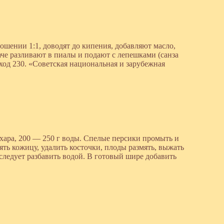
ошении 1:1, доводят до кипения, добавляют масло,
аче разливают в пиалы и подают с лепешками (санза
Выход 230. «Советская национальная и зарубежная
ахара, 200 — 250 г воды. Спелые персики промыть и
ять кожицу, удалить косточки, плоды размять, выжать
 следует разбавить водой. В готовый шире добавить