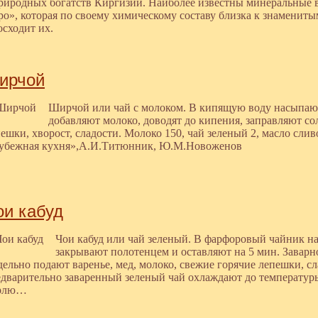
риродных богатств Киргизии. Наиболее известны минеральные 
о», которая по своему химическому составу близка к знамениты
осходит их.
ирчой
Ширчой или чай с молоком. В кипящую воду насыпают
добавляют молоко, доводят до кипения, заправляют с
ешки, хворост, сладости. Молоко 150, чай зеленый 2, масло сли
рубежная кухня»,А.И.Титюнник, Ю.М.Новоженов
ои кабуд
Чои кабуд или чай зеленый. В фарфоровый чайник н
закрывают полотенцем и оставляют на 5 мин. Заварн
ельно подают варенье, мед, молоко, свежие горячие лепешки, с
едварительно заваренный зеленый чай охлаждают до температур
рлю…