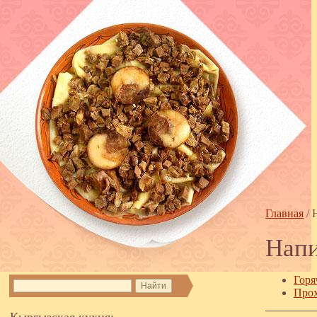
Главная
/
Нап
Горя
Прох
Кыргызская кухня: