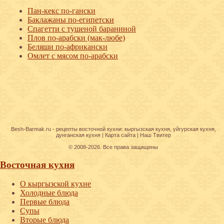
Пан-кекс по-гански
Баклажаны по-египетски
Спагетти с тушеной бараниной
Плов по-арабски (мак-любе)
Беляши по-африкански
Омлет с мясом по-арабски
Besh-Barmak.ru -
рецепты восточной кухни
:
кыргызская кухня
,
уйгурская кухня
,
дунганская кухня
|
Карта сайта
|
Наш Твитер
© 2008-2026. Все права защищены
Восточная кухня
О кыргызской кухне
Холодные блюда
Первые блюда
Супы
Вторые блюда