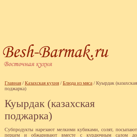
Главная
/
Казахская кухня
/
Блюда из мяса
/
Куырдак (казахская
поджарка)
Куырдак (казахская
поджарка)
Субпродукты нарезают мелкими кубиками, солят, посыпают
перцем и обжаривают вместе с курдючным салом до