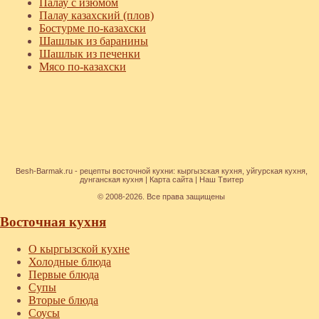
Палау с изюмом
Палау казахский (плов)
Бостурме по-казахски
Шашлык из баранины
Шашлык из печенки
Мясо по-казахски
Besh-Barmak.ru -
рецепты восточной кухни
:
кыргызская кухня
,
уйгурская кухня
,
дунганская кухня
|
Карта сайта
|
Наш Твитер
© 2008-2026. Все права защищены
Восточная кухня
О кыргызской кухне
Холодные блюда
Первые блюда
Супы
Вторые блюда
Соусы