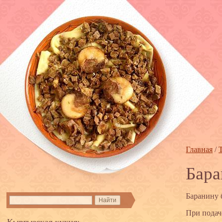
Главная
/
Бара
Баранину 
При подач
Кыргызская кухня: