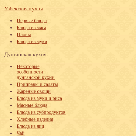
Узбекская кухня
Первые блюда
Блюда из мяса
Пловы
Блюда из муки
Дунганская кухня:
Некоторые
особенности
дунганской кухни
Приправы и салаты
Жареные овощи
Блюда из муки и риса
Мясные блюда
Блюда из субпродуктов
Хлебные изделия
Блюда из яиц
Чай