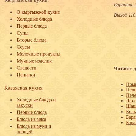
Баранина 1
О кыргызской кухне
Выход 110
Холодные блюда
Первые блюда
Супы
Вторые блюда
Соусы
Молочные продукты
Мучные изделия
Сладости
Читайте д
Напитки
Пом
Казахская кухня
Пече
Пече
Холодные блюда и
Люля
закуски
Шаш
Кок
Первые блюда
Бара
Блюда из мяса
Бара
Блюда из муки и
овощей