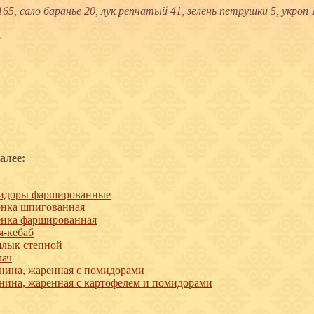
65, сало баранье 20, лук репчатый 41, зелень петрушки 5, укроп 1
.
алее:
идоры фаршированные
нка шпигованная
нка фаршированная
-кебаб
лык степной
мач
нина, жаренная с помидорами
нина, жаренная с картофелем и помидорами