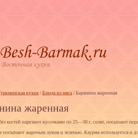
Туркменская кухня
/
Блюда из мяса
/
Баранина жаренная
нина жаренная
без костей нарезают кусочками по 25—30 г, солят, посыпают пер
е посыпают жареным луком и зеленью. Каурма используется и д