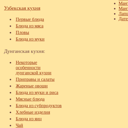
Мант
Узбекская кухня
Мант
Лап
Дате
Первые блюда
Блюда из мяса
Пловы
Блюда из муки
Дунганская кухня:
Некоторые
особенности
дунганской кухни
Приправы и салаты
Жареные овощи
Блюда из муки и риса
Мясные блюда
Блюда из субпродуктов
Хлебные изделия
Блюда из яиц
Чай