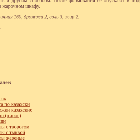
ть и другим способом. После формования ее опускают в под
в жарочном шкафу.
ичная 160, дрожжи 2, соль 3, жир 2.
.
алее:
сак
а по-казахски
жки казахские
ш (пирог)
яши
ы с творогом
ы с тыквой
ты жареные