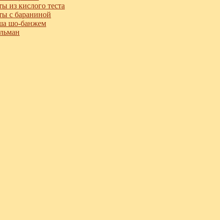
ы из кислого теста
ы с бараниной
ша шо-банжем
льман