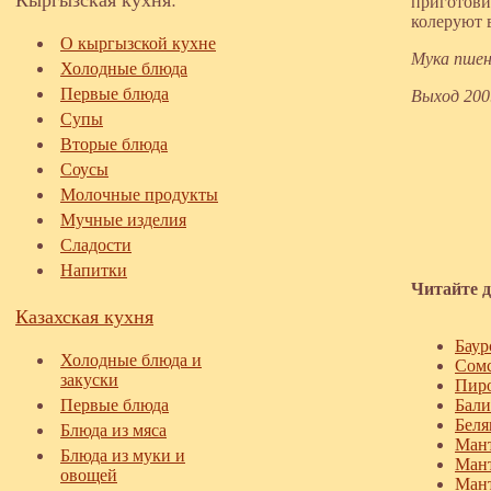
приготови
колеруют 
О кыргызской кухне
Мука пшен
Холодные блюда
Первые блюда
Выход 200
Супы
Вторые блюда
Соусы
Молочные продукты
Мучные изделия
Сладости
Напитки
Читайте д
Казахская кухня
Баур
Холодные блюда и
Сомс
закуски
Пиро
Первые блюда
Бали
Бел
Блюда из мяса
Мант
Блюда из муки и
Мант
овощей
Ман