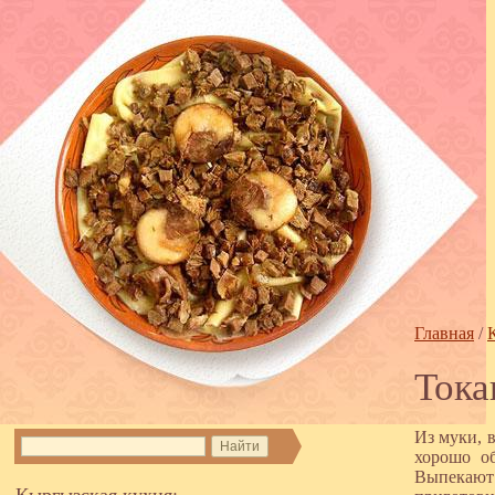
Главная
/
Тока
Из муки, 
хорошо о
Выпекают 
Кыргызская кухня: