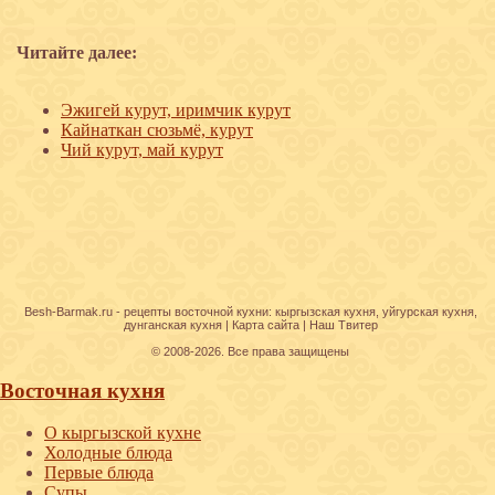
Читайте далее:
Эжигей курут, иримчик курут
Кайнаткан сюзьмё, курут
Чий курут, май курут
Besh-Barmak.ru -
рецепты восточной кухни
:
кыргызская кухня
,
уйгурская кухня
,
дунганская кухня
|
Карта сайта
|
Наш Твитер
© 2008-2026. Все права защищены
Восточная кухня
О кыргызской кухне
Холодные блюда
Первые блюда
Супы