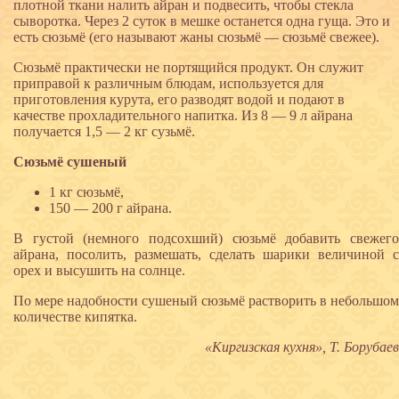
плотной ткани налить айран и подвесить, чтобы стекла
сыворотка. Через 2 суток в мешке останется одна гуща. Это и
есть сюзьмё (его называют жаны сюзьмё — сюзьмё свежее).
Сюзьмё практически не портящийся продукт. Он служит
приправой к различным блюдам, используется для
приготовления курута, его разводят водой и подают в
качестве прохладительного напитка. Из 8 — 9 л айрана
получается 1,5 — 2 кг сузьмё.
Сюзьмё сушеный
1 кг сюзьмё,
150 — 200 г айрана.
В густой (немного подсохший) сюзьмё добавить свежего
айрана, посолить, размешать, сделать шарики величиной с
орех и высушить на солнце.
По мере надобности сушеный сюзьмё растворить в небольшом
количестве кипятка.
«Киргизская кухня», Т. Борубаев