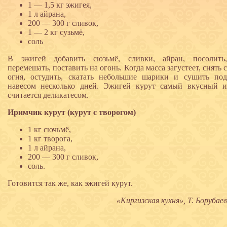
1 — 1,5 кг эжигея,
1 л айрана,
200 — 300 г сливок,
1 — 2 кг сузьмё,
соль
В эжигей добавить сюзьмё, сливки, айран, посолить,
перемешать, поставить на огонь. Когда масса загустеет, снять с
огня, остудить, скатать небольшие шарики и сушить под
навесом несколько дней. Эжигей курут самый вкусный и
считается деликатесом.
Иримчик курут (курут с творогом)
1 кг сючьмё,
1 кг творога,
1 л айрана,
200 — 300 г сливок,
соль.
Готовится так же, как эжигей курут.
«Киргизская кухня», Т. Борубаев