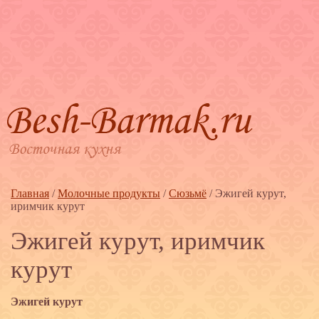
Главная
/
Молочные продукты
/
Сюзьмё
/
Эжигей курут,
иримчик курут
Эжигей курут, иримчик
курут
Эжигей курут