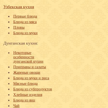
Узбекская кухня
Первые блюда
Блюда из мяса
Пловы
Блюда из муки
Дунганская кухня:
Некоторые
особенности
дунганской кухни
Приправы и салаты
Жареные овощи
Блюда из муки и риса
Мясные блюда
Блюда из субпродуктов
Хлебные изделия
Блюда из яиц
Чай