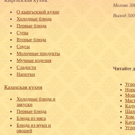
Молоко 300
О кыргызской кухне
Выход 500
Холодные блюда
Первые блюда
Супы
Вторые блюда
Соусы
Молочные продукты
Мучные изделия
Сладости
Читайте д
Напитки
Угро
Казахская кухня
Нор
Мош
Холодные блюда и
Мас
закуски
Каду
Первые блюда
Шал
Хом
Блюда из мяса
Каур
Блюда из муки и
Угро
овощей