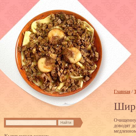
Главная
/
Шир
Очищенну
доводят д
медленном
Кыргызская кухня: