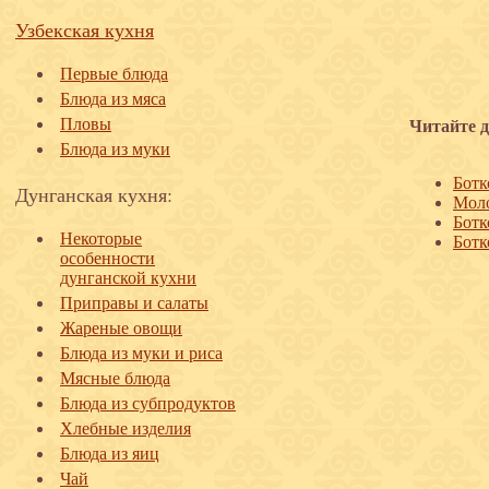
Узбекская кухня
Первые блюда
Блюда из мяса
Пловы
Читайте д
Блюда из муки
Ботк
Дунганская кухня:
Моло
Ботк
Некоторые
Ботк
особенности
дунганской кухни
Приправы и салаты
Жареные овощи
Блюда из муки и риса
Мясные блюда
Блюда из субпродуктов
Хлебные изделия
Блюда из яиц
Чай