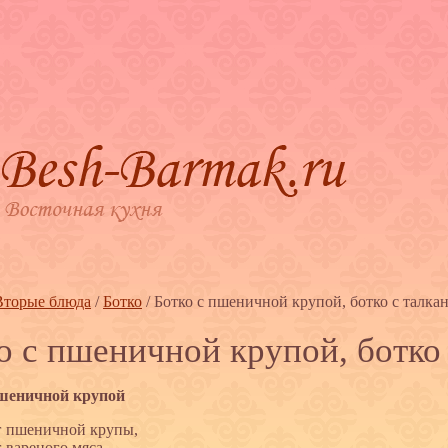
Вторые блюда
/
Ботко
/
Ботко с пшеничной крупой, ботко с талка
о с пшеничной крупой, ботко
пшеничной крупой
г пшеничной крупы,
г вареного мяса,