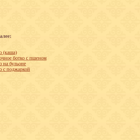
алее:
о (каша)
чное ботко с пшеном
о на бульоне
о с поджаркой