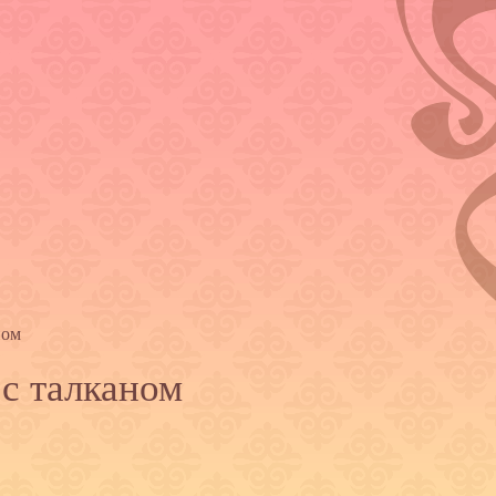
ном
 с талканом