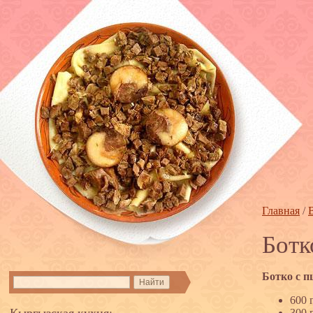
Главная
/
Ботк
Ботко с 
600 
Кыргызская кухня:
300 