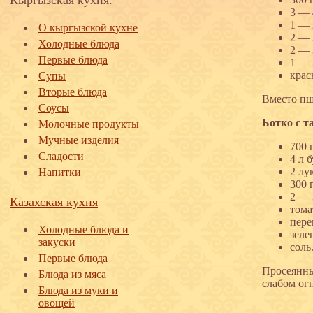
3 — 
1 — 
О кыргызской кухне
2 — 
Холодные блюда
2 — 
Первые блюда
1 — 
крас
Супы
Вторые блюда
Вместо пш
Соусы
Ботко с т
Молочные продукты
Мучные изделия
700 
Сладости
4 л 
2 лу
Напитки
300 
2 — 
Казахская кухня
тома
пере
Холодные блюда и
зеле
закуски
соль
Первые блюда
Просеянны
Блюда из мяса
слабом огн
Блюда из муки и
овощей