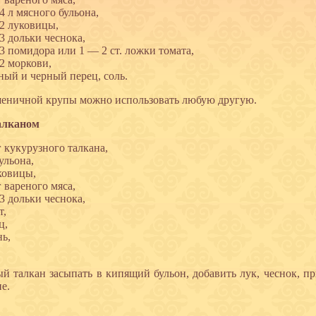
4 л мясного бульона,
2 луковицы,
3 дольки чеснока,
3 помидора или 1 — 2 ст. ложки томата,
2 моркови,
ный и черный перец, соль.
еничной крупы можно использовать любую другую.
алканом
г кукурузного талкана,
бульона,
ковицы,
г вареного мяса,
3 дольки чеснока,
т,
ц,
нь,
.
й талкан засыпать в кипящий бульон, добавить лук, чеснок, пр
е.