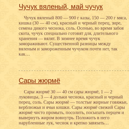
Чучук вяленый, май чучук
Чучук вяленый 800 — 900 г казы, 150 — 200 г мяса,
кишка (30 — 40 см), красный и черный перец, зире,
семена дикого чеснока, соль. Осенью, во время забоя
скота, чучук специально готовят для, длительного
хранения — вялят. В зимнее время чучук
замораживают. Существенной разницы между
вяленым и замороженным чучуком почти нет, так
как…
Сары жюрмё
Сары жюрмё 30 — 40 см сары жюрмё, 1 — 2
луковицы, 3 — 4 дольки чеснока, красный и черный
перец, соль. Сары жюрмё — толстые жирные говяжьи,
верблюжьи и ячьи кишки. Сары жюрмё свежий Сары
жюрмё чисто промыть, посолить, посыпать перцем и
вывернуть жиром вовнутрь. Положить в него
нарубленные лук, чеснок и крепко завязать…