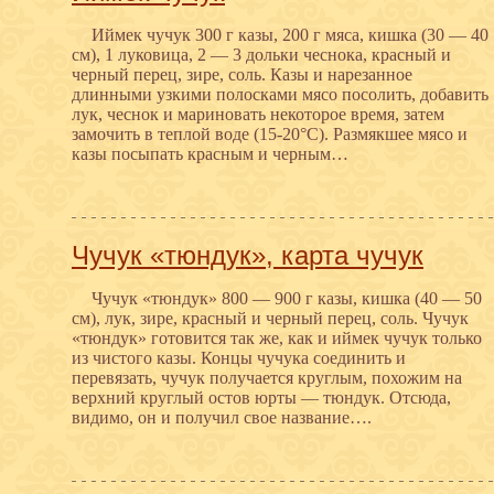
Иймек чучук 300 г казы, 200 г мяса, кишка (30 — 40
см), 1 луковица, 2 — 3 дольки чеснока, красный и
черный перец, зире, соль. Казы и нарезанное
длинными узкими полосками мясо посолить, добавить
лук, чеснок и мариновать некоторое время, затем
замочить в теплой воде (15-20°С). Размякшее мясо и
казы посыпать красным и черным…
Чучук «тюндук», карта чучук
Чучук «тюндук» 800 — 900 г казы, кишка (40 — 50
см), лук, зире, красный и черный перец, соль. Чучук
«тюндук» готовится так же, как и иймек чучук только
из чистого казы. Концы чучука соединить и
перевязать, чучук получается круглым, похожим на
верхний круглый остов юрты — тюндук. Отсюда,
видимо, он и получил свое название….