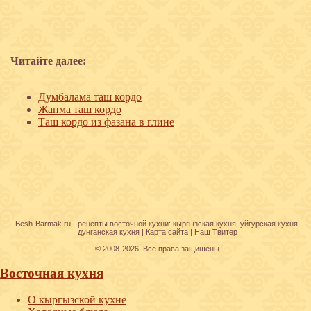
Читайте далее:
Думбалама таш кордо
Жапма таш кордо
Таш кордо из фазана в глине
Besh-Barmak.ru -
рецепты восточной кухни
:
кыргызская кухня
,
уйгурская кухня
,
дунганская кухня
|
Карта сайта
|
Наш Твитер
© 2008-2026. Все права защищены
Восточная кухня
О кыргызской кухне