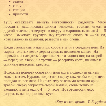
зелень,
соль,
специи,
пряности.
Тушу освежевать, вынуть внутренности, разделать. Мясо
посолить, нашпиговать диким чесноком, горным луком и
другой зеленью, завернуть в шкуру и мариновать около 4 — 5
часов. Выкопать круглую яму глубиной около 70 — 90 см,
края выложить камнями, развести в ней огонь.
Когда стенки ямы накалятся, собрать угли в середине ямы. Из
сырых толстых веток дерева сделать несколько кольев. На
первый кол насадить бедренные части задних ног, на второй
— передние ляжки, на третий — реберную часть, шейные и
спинные позвонки, крестец.
Положить поперек основания ямы кол и подвесить на нем
колы с мясом. Курдюк подвесить сверху так, чтобы жир с него
попадал на все мясо. Накрыть яму зелеными ветками арчи,
травой; сверху забросать сырой землей, чтобы тепло не
уходило, и печь около 4 — 5 часов. По готовности мясо
разделать на порционные куски.
«Киргизская кухня», Т. Борубаев