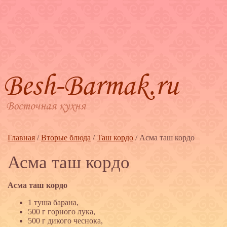
Главная
/
Вторые блюда
/
Таш кордо
/
Асма таш кордо
Асма таш кордо
Асма таш кордо
1 туша барана,
500 г горного лука,
500 г дикого чеснока,