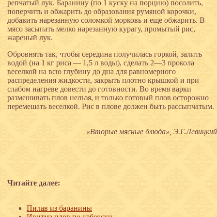
репчатый лук. Баранину (по 1 куску на порцию) посолить,
поперчить и обжарить до образования румяной корочки,
добавить нарезанную соломкой морковь и еще обжарить. В
мясо засыпать мелко нарезанную курагу, промытый рис,
жареный лук.
Обровнять так, чтобы середина получилась горкой, залить
водой (на 1 кг риса — 1,5 л воды), сделать 2—3 прокола
веселкой на всю глубину до дна для равномерного
распределения жидкости, закрыть плотно крышкой и при
слабом нагреве довести до готовности. Во время варки
размешивать плов нельзя, и только готовый плов осторожно
перемешать веселкой. Рис в плове должен быть рассыпчатым.
«Вторые мясные блюда», Э.Г.Левицкий
Читайте далее:
Пилав из баранины
Ивитма плов по-узбекски