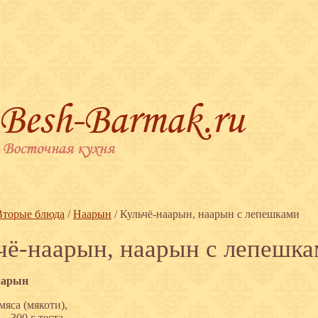
Вторые блюда
/
Наарын
/
Кульчё-наарын, наарын с лепешками
чё-наарын, наарын с лепешк
аарын
 мяса (мякоти),
— 300 г теста,