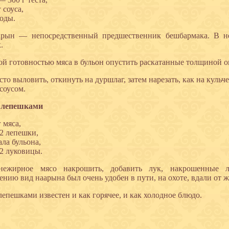
 соуса,
воды.
арын — непосредственный предшественник бешбармака. В не
.
ой готовностью мяса в бульон опустить раскатанные толщиной 
сто выловить, откинуть на дуршлаг, затем нарезать, как на кульч
соусом.
 лепешками
г мяса,
2 лепешки,
ала бульона,
2 луковицы.
нежирное мясо накрошить, добавить лук, накрошенные 
ению вид наарына был очень удобен в пути, на охоте, вдали от ж
лепешками известен и как горячее, и как холодное блюдо.