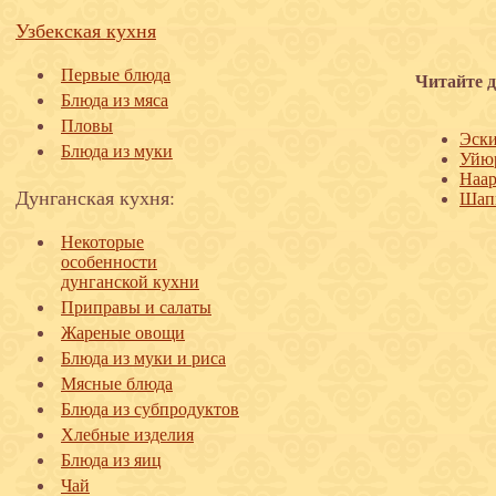
Узбекская кухня
Первые блюда
Читайте д
Блюда из мяса
Пловы
Эски
Блюда из муки
Уйюр
Наар
Дунганская кухня:
Шапш
Некоторые
особенности
дунганской кухни
Приправы и салаты
Жареные овощи
Блюда из муки и риса
Мясные блюда
Блюда из субпродуктов
Хлебные изделия
Блюда из яиц
Чай