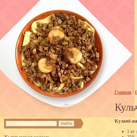
Главная
/
Куль
Кульчё-н
1 кг
Кыргызская кухня:
250 