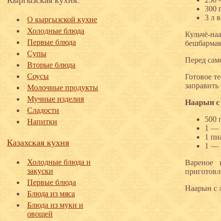
300 г
3 л 
О кыргызской кухне
Холодные блюда
Кульчё-на
Первые блюда
бешбармак
Супы
Перед сам
Вторые блюда
Соусы
Готовое те
заправить 
Молочные продукты
Мучные изделия
Наарын с
Сладости
500 
Напитки
1 — 
1 пи
Казахская кухня
1 — 
Холодные блюда и
Вареное 
закуски
приготовл
Первые блюда
Наарын с 
Блюда из мяса
Блюда из муки и
овощей