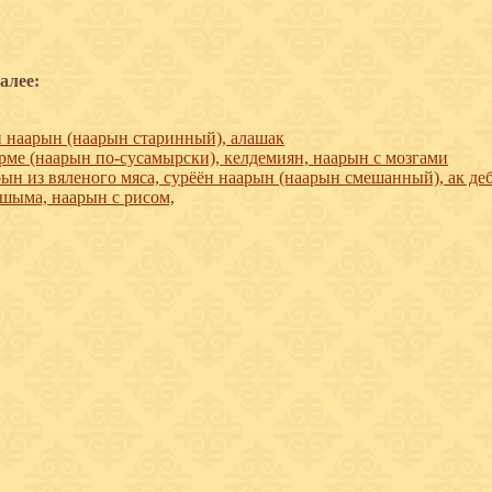
алее:
 наарын (наарын старинный), алашак
ме (наарын по-сусамырски), келдемиян, наарын с мозгами
ын из вяленого мяса, сурёён наарын (наарын смешанный), ак де
ыма, наарын с рисом,