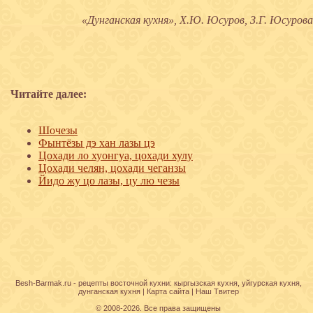
«Дунганская кухня», Х.Ю. Юсуров, З.Г. Юсурова
Читайте далее:
Шочезы
Фынтёзы дэ хан лазы цэ
Цохади ло хуонгуа, цохади хулу
Цохади челян, цохади чеганзы
Йидо жу цо лазы, цу лю чезы
Besh-Barmak.ru -
рецепты восточной кухни
:
кыргызская кухня
,
уйгурская кухня
,
дунганская кухня
|
Карта сайта
|
Наш Твитер
© 2008-2026. Все права защищены