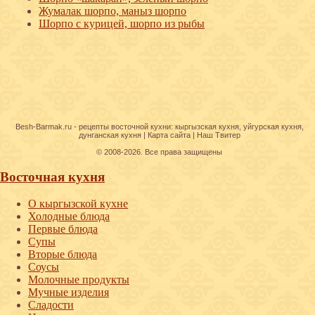
Жумалак шорпо, маныз шорпо
Шорпо с курицей, шорпо из рыбы
Besh-Barmak.ru -
рецепты восточной кухни
:
кыргызская кухня
,
уйгурская кухня
,
дунганская кухня
|
Карта сайта
|
Наш Твитер
© 2008-2026. Все права защищены
Восточная кухня
О кыргызской кухне
Холодные блюда
Первые блюда
Супы
Вторые блюда
Соусы
Молочные продукты
Мучные изделия
Сладости