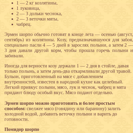
1 — 2 кг козлятины,
1 луковица,
2 — 3 дольки чеснока,
2 — 3 веточки мяты,
чабрец.
Эрмен шорпо обычно готовят в конце лета — осенью (август,
сентябрь) из козлятины. Козу, предназначавшуюся для забоя,
специально пасли 4 — 5 дней в зарослях полыни, а затем 2 —
3 дня давали другой корм, чтобы прошла горечь полыни и
забивали.
Иногда для верности козу держали 1 — 2 дня в стойле, давая
только полынь, а затем день-два откармливали другой травой.
Бульон, приготовленный на мясе с добавлением
внутренностей, известен в народной кухне как целебный.
Легкий привкус полыни, мясо, лук и чеснок, чабрец и мята
придают блюду особый вкус. Мясо подают отдельно.
Эрмен шорпо можно приготовить и более простым
способом:
свелжее мясо (говядину или баранину) залить
холодной водой, добавить веточку полыни и варить до
готовности.
Помидор шорпо