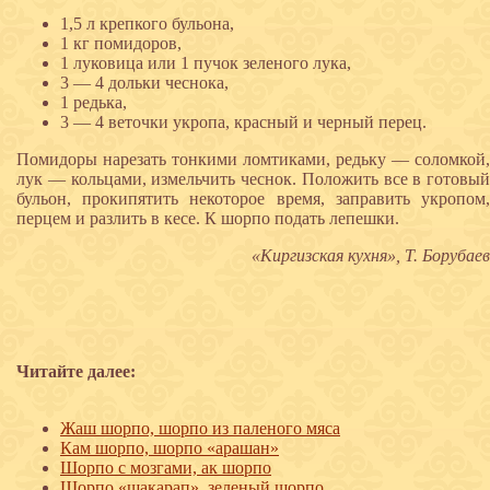
1,5 л крепкого бульона,
1 кг помидоров,
1 луковица или 1 пучок зеленого лука,
3 — 4 дольки чеснока,
1 редька,
3 — 4 веточки укропа, красный и черный перец.
Помидоры нарезать тонкими ломтиками, редьку — соломкой,
лук — кольцами, измельчить чеснок. Положить все в готовый
бульон, прокипятить некоторое время, заправить укропом,
перцем и разлить в кесе. К шорпо подать лепешки.
«Киргизская кухня», Т. Борубаев
Читайте далее:
Жаш шорпо, шорпо из паленого мяса
Кам шорпо, шорпо «арашан»
Шорпо с мозгами, ак шорпо
Шорпо «шакарап», зеленый шорпо