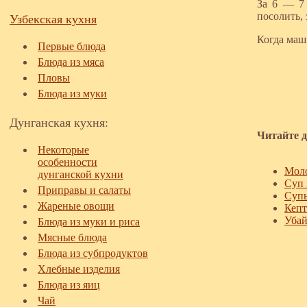
За 6 — 7 
Узбекская кухня
посолить, 
Когда маш 
Первые блюда
Блюда из мяса
Пловы
Блюда из муки
Дунганская кухня:
Читайте д
Некоторые
особенности
Моло
дунганской кухни
Суп 
Приправы и салаты
Супы
Жареные овощи
Кепт
Убай
Блюда из муки и риса
Мясные блюда
Блюда из субпродуктов
Хлебные изделия
Блюда из яиц
Чай