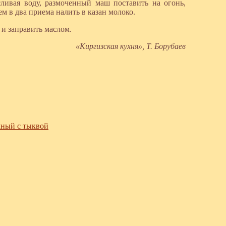
ивая воду, размоченный маш поставить на огонь,
ем в два приема налить в казан молоко.
 и заправить маслом.
«Киргизская кухня», Т. Борубаев
чный с тыквой