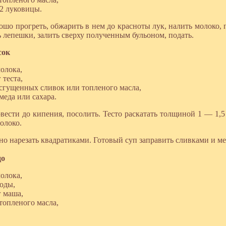
2 луковицы.
ошо прогреть, обжарить в нем до красноты лук, налить молоко,
 лепешки, залить сверху полученным бульоном, подать.
сок
молока,
 теста,
 сгущенных сливок или топленого масла,
 меда или сахара.
вести до кипения, посолить. Тесто раскатать толщиной 1 — 1,5
олоко.
но нарезать квадратиками. Готовый суп заправить сливками и м
до
молока,
воды,
г маша,
 топленого масла,
.