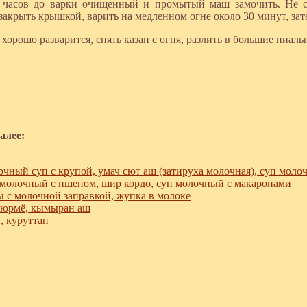
часов до варки очищенный и промытый маш замочить. Не сл
закрыть крышкой, варить на медленном огне около 30 минут, зат
хорошо разварится, снять казан с огня, разлить в большие пиалы
алее:
чный суп с крупой, умач сют аш (затируха молочная), суп моло
молочный с пшеном, шир кордо, суп молочный с макаронами
 с молочной заправкой, жупка в молоке
юрмё, кымыран аш
, куруттап