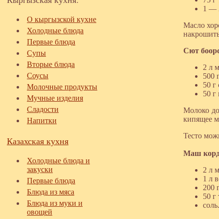
1 — 
О кыргызской кухне
Масло хор
Холодные блюда
накрошить
Первые блюда
Сют боор
Супы
Вторые блюда
2 л 
Соусы
500 г
50 г
Молочные продукты
50 г
Мучные изделия
Сладости
Молоко до
кипящее м
Напитки
Тесто мож
Казахская кухня
Маш кор
Холодные блюда и
закуски
2 л 
1 л 
Первые блюда
200 
Блюда из мяса
50 г
Блюда из муки и
соль
овощей