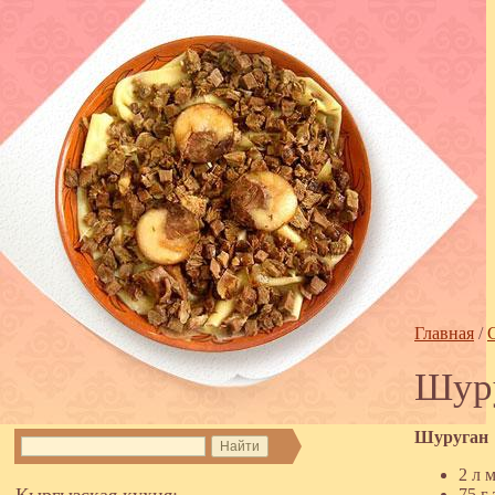
Главная
/
Шуру
Шуруган
2 л 
Кыргызская кухня:
75 г