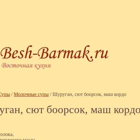
Супы
/
Молочные супы
/
Шуруган, сют боорсок, маш кордо
ган, сют боорсок, маш корд
молока,
 топленого масла,