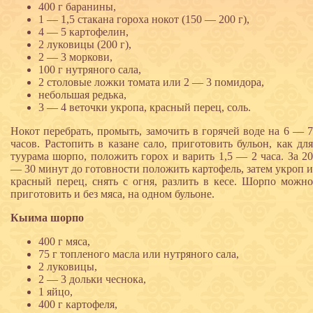
400 г баранины,
1 — 1,5 стакана гороха нокот (150 — 200 г),
4 — 5 картофелин,
2 луковицы (200 г),
2 — 3 моркови,
100 г нутряного сала,
2 столовые ложки томата или 2 — 3 помидора,
небольшая редька,
3 — 4 веточки укропа, красный перец, соль.
Нокот перебрать, промыть, замочить в горячей воде на 6 — 7
часов. Растопить в казане сало, приготовить бульон, как для
туурама шорпо, положить горох и варить 1,5 — 2 часа. За 20
— 30 минут до готовности положить картофель, затем укроп и
красный перец, снять с огня, разлить в кесе. Шорпо можно
приготовить и без мяса, на одном бульоне.
Кыима шорпо
400 г мяса,
75 г топленого масла или нутряного сала,
2 луковицы,
2 — 3 дольки чеснока,
1 яйцо,
400 г картофеля,