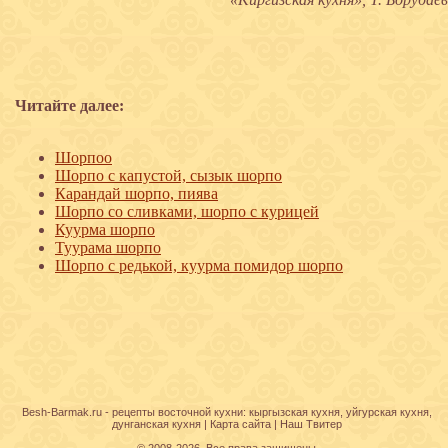
Читайте далее:
Шорпоо
Шорпо с капустой, сызык шорпо
Карандай шорпо, пиява
Шорпо со сливками, шорпо с курицей
Куурма шорпо
Туурама шорпо
Шорпо с редькой, куурма помидор шорпо
Besh-Barmak.ru -
рецепты восточной кухни
:
кыргызская кухня
,
уйгурская кухня
,
дунганская кухня
|
Карта сайта
|
Наш Твитер