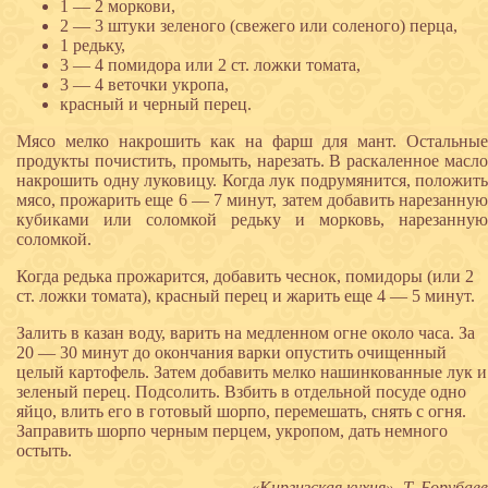
1 — 2 моркови,
2 — 3 штуки зеленого (свежего или соленого) перца,
1 редьку,
3 — 4 помидора или 2 ст. ложки томата,
3 — 4 веточки укропа,
красный и черный перец.
Мясо мелко накрошить как на фарш для мант. Остальные
продукты почистить, промыть, нарезать. В раскаленное масло
накрошить одну луковицу. Когда лук подрумянится, положить
мясо, прожарить еще 6 — 7 минут, затем добавить нарезанную
кубиками или соломкой редьку и морковь, нарезанную
соломкой.
Когда редька прожарится, добавить чеснок, помидоры (или 2
ст. ложки томата), красный перец и жарить еще 4 — 5 минут.
Залить в казан воду, варить на медленном огне около часа. За
20 — 30 минут до окончания варки опустить очищенный
целый картофель. Затем добавить мелко нашинкованные лук и
зеленый перец. Подсолить. Взбить в отдельной посуде одно
яйцо, влить его в готовый шорпо, перемешать, снять с огня.
Заправить шорпо черным перцем, укропом, дать немного
остыть.
«Киргизская кухня», Т. Борубаев