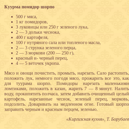
Куурма помидор шорпо
500 г мяса,
1 кг помидоров,
3 луковицы или 250 г зеленого лука,
2 — 3 дольки чеснока,
400 г картофеля,
100 г нутряного сала или топленого масла,
2 — 3 струнка зеленого перца,
2 — 3 моркови (200 — 250 г),
красный и- черный перец,
4 — 5 веточек укропа.
Мясо и овощи почистить, промыть, нарезать. Сало растопить,
положить лук, немного погодя мясо, прожарить все это, как
для туурама шорпо. Помидоры нарезать маленькими
ломтиками, положить в казан, жарить 7 — 8 минут. Налить
воду, прокипятить полчаса, затем добавить очищенный целый
картофель, нарезанные чеснок, зеленый перец, морковь,
подсолить. Доваривать на медленном огне. Готовый шорпо
заправить черным и красным перцем, зеленью.
«Киргизская кухня», Т. Борубаев