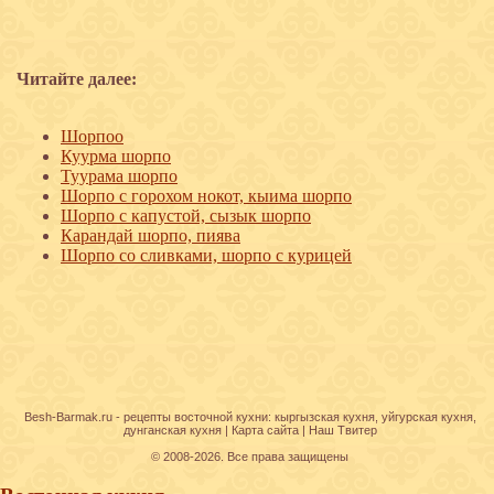
Читайте далее:
Шорпоо
Куурма шорпо
Туурама шорпо
Шорпо с горохом нокот, кыима шорпо
Шорпо с капустой, сызык шорпо
Карандай шорпо, пиява
Шорпо со сливками, шорпо с курицей
Besh-Barmak.ru -
рецепты восточной кухни
:
кыргызская кухня
,
уйгурская кухня
,
дунганская кухня
|
Карта сайта
|
Наш Твитер
© 2008-2026. Все права защищены