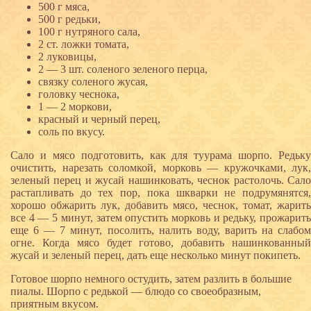
500 г мяса,
500 г редьки,
100 г нутряного сала,
2 ст. ложки томата,
2 луковицы,
2 — 3 шт. соленого зеленого перца,
связку соленого жусая,
головку чеснока,
1 — 2 моркови,
красный и черный перец,
соль по вкусу.
Сало и мясо подготовить, как для туурама шорпо. Редьку
очистить, нарезать соломкой, морковь — кружочками, лук,
зеленый перец и жусай нашинковать, чеснок растолочь. Сало
растапливать до тех пор, пока шкварки не подрумянятся,
хорошо обжарить лук, добавить мясо, чеснок, томат, жарить
все 4 — 5 минут, затем опустить морковь и редьку, прожарить
еще 6 — 7 минут, посолить, налить воду, варить на слабом
огне. Когда мясо будет готово, добавить нашинкованный
жусай и зеленый перец, дать еще несколько минут покипеть.
Готовое шорпо немного остудить, затем разлить в большие
пиалы. Шорпо с редькой — блюдо со своеобразным,
приятным вкусом.