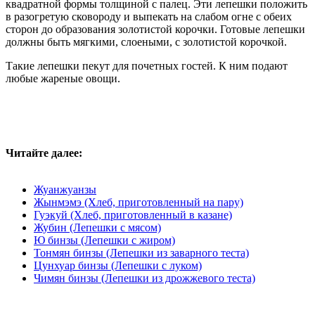
квадратной формы толщиной с палец. Эти лепешки положить
в разогретую сковороду и выпекать на слабом огне с обеих
сторон до образования золотистой корочки. Готовые лепешки
должны быть мягкими, слоеными, с золотистой корочкой.
Такие лепешки пекут для почетных гостей. К ним подают
любые жареные овощи.
Читайте далее:
Жуанжуанзы
Жынмэмэ (Хлеб, приготовленный на пару)
Гуэкуй (Хлеб, приготовленный в казане)
Жубин (Лепешки с мясом)
Ю бинзы (Лепешки с жиром)
Тонмян бинзы (Лепешки из заварного теста)
Цунхуар бинзы (Лепешки с луком)
Чимян бинзы (Лепешки из дрожжевого теста)