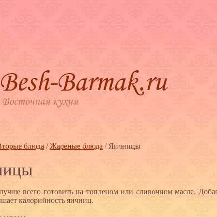
Вторые блюда
/
Жареные блюда
/
Яичницы
ницы
учше всего готовить на топленом или сливочном масле. Добав
ышает калорийность яичниц.