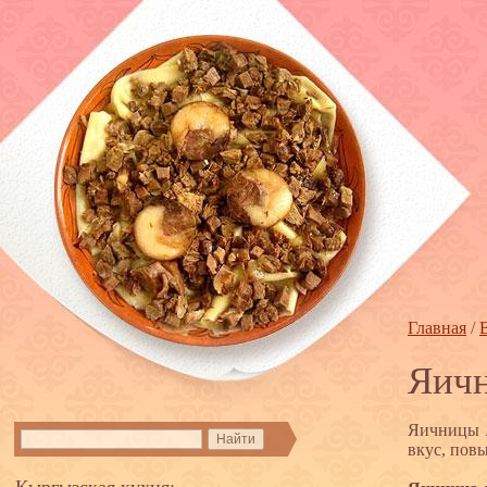
Главная
/
Яич
Яичницы л
вкус, пов
Кыргызская кухня: