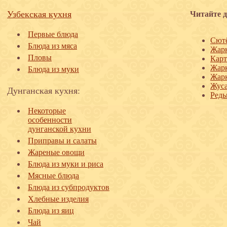
Узбекская кухня
Читайте д
Первые блюда
Сютё
Блюда из мяса
Жарк
Пловы
Карт
Жарк
Блюда из муки
Жарк
Жуса
Дунганская кухня:
Редь
Некоторые
особенности
дунганской кухни
Приправы и салаты
Жареные овощи
Блюда из муки и риса
Мясные блюда
Блюда из субпродуктов
Хлебные изделия
Блюда из яиц
Чай