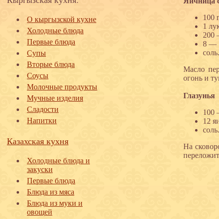
Яичница 
100 
О кыргызской кухне
1 лу
Холодные блюда
200 
Первые блюда
8 — 
соль
Супы
Вторые блюда
Масло пер
Соусы
огонь и ту
Молочные продукты
Глазунья
Мучные изделия
Сладости
100 
Напитки
12 я
соль
Казахская кухня
На сковор
переложит
Холодные блюда и
закуски
Первые блюда
Блюда из мяса
Блюда из муки и
овощей