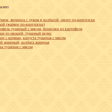
алее:
мюк, яичница с луком и колбасой, омлет по-киргизски
ой (жаркое по-киргизски)
офель тушеный с мясом, боорсоки из картофеля
ое из овощей, тушеный редис
ое с кровью, капуста тушеная с мясом
й жареный, колбаса жареная
ка тушеная с мясом