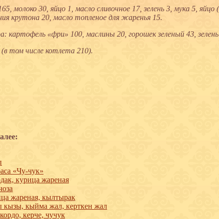
65, молоко 30, яйцо 1, масло сливочное 17, зелень 3, мука 5, яйцо (
ния крутона 20, масло топленое для жаренья 15.
а: картофель «фри» 100, маслины 20, горошек зеленый 43, зелень 
 (в том числе котлета 210).
алее:
п
аса «Чу-чук»
дак, курица жареная
чоза
ца жареная, кылтырак
 кызы, кыйма жал, керткен жал
кордо, керче, чучук