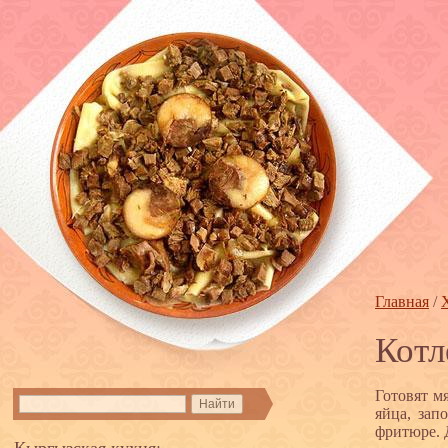
Главная
/
Котл
Готовят м
яйца, зап
фритюре. 
Кыргызская кухня: