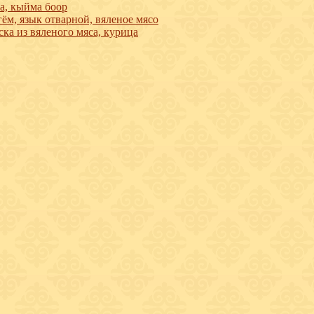
а, кыйма боор
ём, язык отварной, вяленое мясо
ска из вяленого мяса, курица