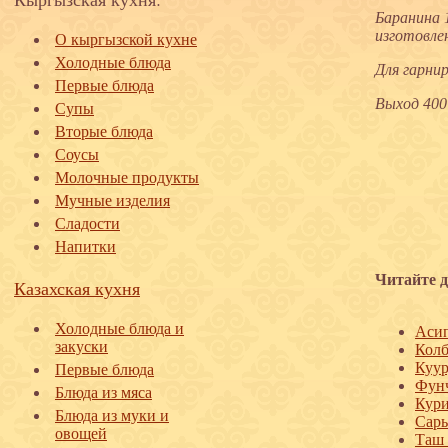
Баранина 1
изготовле
О кыргызской кухне
Холодные блюда
Для гарнир
Первые блюда
Выход 400
Супы
Вторые блюда
Соусы
Молочные продукты
Мучные изделия
Сладости
Напитки
Читайте д
Казахская кухня
Холодные блюда и
Аси
закуски
Колб
Куур
Первые блюда
Фун
Блюда из мяса
Кури
Блюда из муки и
Сары
овощей
Таш 