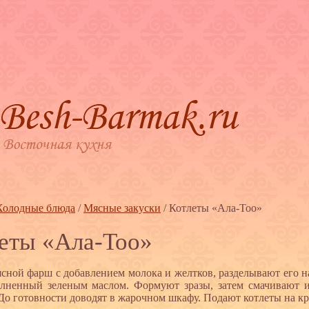
Холодные блюда
/
Мясные закуски
/
Котлеты «Ала-Тоо»
еты «Ала-Тоо»
ясной фарш с добавлением молока и желтков, разделывают его н
олненный зеленым маслом. Формуют зразы, затем смачивают и
До готовности доводят в жарочном шкафу. Подают котлеты на кр