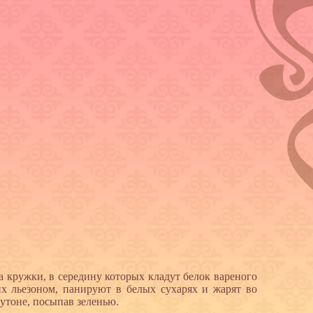
а кружки, в середину которых кладут белок вареного
х льезоном, панируют в белых сухарях и жарят во
утоне, посыпав зеленью.