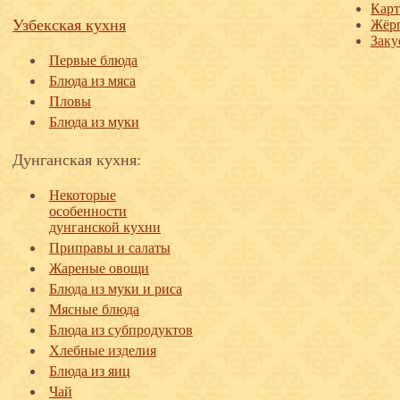
Карт
Узбекская кухня
Жёрг
Заку
Первые блюда
Блюда из мяса
Пловы
Блюда из муки
Дунганская кухня:
Некоторые
особенности
дунганской кухни
Приправы и салаты
Жареные овощи
Блюда из муки и риса
Мясные блюда
Блюда из субпродуктов
Хлебные изделия
Блюда из яиц
Чай