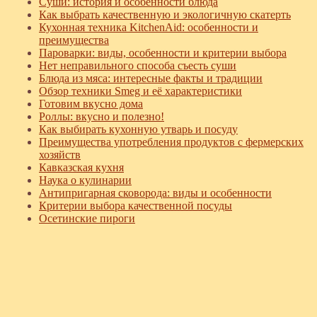
Суши: история и особенности блюда
Как выбрать качественную и экологичную скатерть
Кухонная техника KitchenAid: особенности и
преимущества
Пароварки: виды, особенности и критерии выбора
Нет неправильного способа съесть суши
Блюда из мяса: интересные факты и традиции
Обзор техники Smeg и её характеристики
Готовим вкусно дома
Роллы: вкусно и полезно!
Как выбирать кухонную утварь и посуду
Преимущества употребления продуктов с фермерских
хозяйств
Кавказская кухня
Наука о кулинарии
Антипригарная сковорода: виды и особенности
Критерии выбора качественной посуды
Осетинские пироги