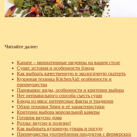
Читайте далее:
Канапе – миниатюрные шедевры на вашем столе
Суши: история и особенности блюда
Как выбрать качественную и экологичную скатерть
Кухонная техника KitchenAid: особенности и
преимущества
Пароварки: виды, особенности и критерии выбора
Нет неправильного способа съесть суши
Блюда из мяса: интересные факты и традиции
Обзор техники Smeg и её характеристики
Критерии выбора морозильной камеры
Готовим вкусно дома
Роллы: вкусно и полезно!
Как выбирать кухонную утварь и посуду
Преимущества употребления продуктов с фермерских