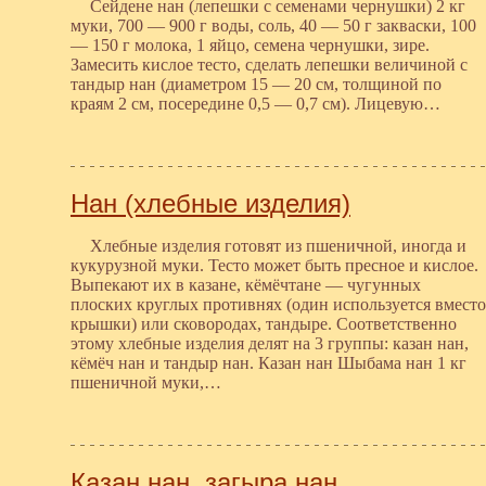
Сейдене нан (лепешки с семенами чернушки) 2 кг
муки, 700 — 900 г воды, соль, 40 — 50 г закваски, 100
— 150 г молока, 1 яйцо, семена чернушки, зире.
Замесить кислое тесто, сделать лепешки величиной с
тандыр нан (диаметром 15 — 20 см, толщиной по
краям 2 см, посередине 0,5 — 0,7 см). Лицевую…
Нан (хлебные изделия)
Хлебные изделия готовят из пшеничной, иногда и
кукурузной муки. Тесто может быть пресное и кислое.
Выпекают их в казане, кёмёчтане — чугунных
плоских круглых противнях (один используется вместо
крышки) или сковородах, тандыре. Соответственно
этому хлебные изделия делят на 3 группы: казан нан,
кёмёч нан и тандыр нан. Казан нан Шыбама нан 1 кг
пшеничной муки,…
Казан нан, загыра нан