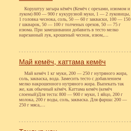
Коруштуу загыра кёмёч (Кемёч с орехами, изюмом и
луком) 800 — 900 г кукурузной муки, 1 — 2 луковицы,
1 головка чеснока, соль, 50 — 60 г закваски, 100 — 150
г шкварок, 50 — 100 г толченых орехов, 50 — 75 г
изюма. При замешивании добавить в тесто мелко
нарезанный лук, крошеный чеснок, изюм,…
Май кемёч, каттама кемёч
Май кемёч 1 кг муки, 200 — 250 г нутряного жира,
соль, закваска, вода. Замесить тесто с добавлением
мелко накрошенного нутряного жира. Выпекать так
же, как обычный кёмёч. Каттама кемёч (кемёч
слоеный)Для теста: 800 — 900 г муки, 1 яйцо, 200 г
молока, 200 г воды, соль, закваска. Для фарша: 200 —
250 г мяса,…