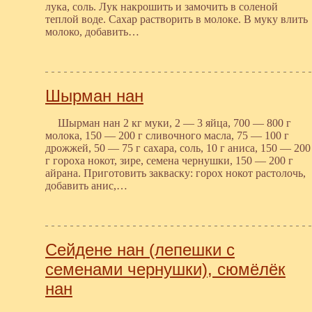
лука, соль. Лук накрошить и замочить в соленой
теплой воде. Сахар растворить в молоке. В муку влить
молоко, добавить…
Шырман нан
Шырман нан 2 кг муки, 2 — 3 яйца, 700 — 800 г
молока, 150 — 200 г сливочного масла, 75 — 100 г
дрожжей, 50 — 75 г сахара, соль, 10 г аниса, 150 — 200
г гороха нокот, зире, семена чернушки, 150 — 200 г
айрана. Приготовить закваску: горох нокот растолочь,
добавить анис,…
Сейдене нан (лепешки с
семенами чернушки), сюмёлёк
нан