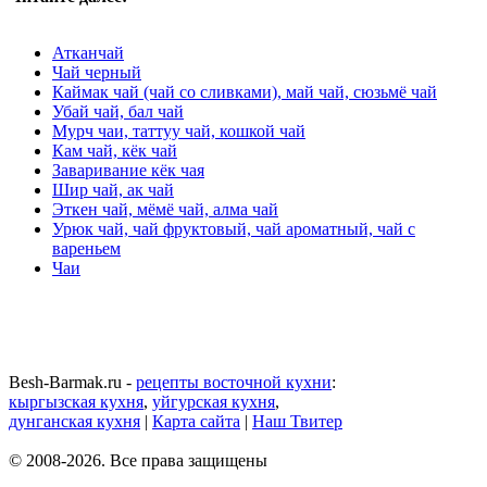
Атканчай
Чай черный
Каймак чай (чай со сливками), май чай, сюзьмё чай
Убай чай, бал чай
Мурч чаи, таттуу чай, кошкой чай
Кам чай, кёк чай
Заваривание кёк чая
Шир чай, ак чай
Эткен чай, мёмё чай, алма чай
Урюк чай, чай фруктовый, чай ароматный, чай с
вареньем
Чаи
Besh-Barmak.ru -
рецепты восточной кухни
:
кыргызская кухня
,
уйгурская кухня
,
дунганская кухня
|
Карта сайта
|
Наш Твитер
© 2008-2026. Все права защищены