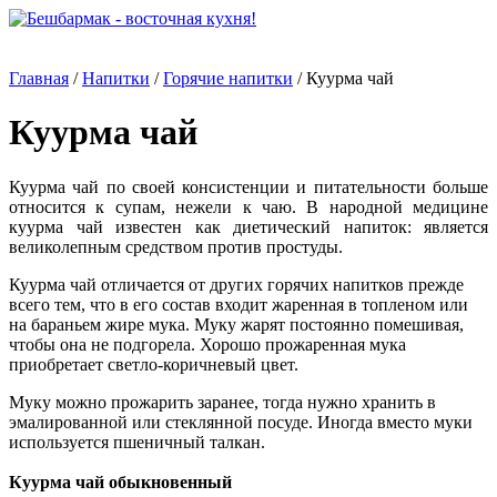
Главная
/
Напитки
/
Горячие напитки
/
Куурма чай
Куурма чай
Куурма чай по своей консистенции и питательности больше
относится к супам, нежели к чаю. В народной медицине
куурма чай известен как диетический напиток: является
великолепным средством против простуды.
Куурма чай отличается от других горячих напитков прежде
всего тем, что в его состав входит жаренная в топленом или
на бараньем жире мука. Муку жарят постоянно помешивая,
чтобы она не подгорела. Хорошо прожаренная мука
приобретает светло-коричневый цвет.
Муку можно прожарить заранее, тогда нужно хранить в
эмалированной или стеклянной посуде. Иногда вместо муки
используется пшеничный талкан.
Куурма чай обыкновенный