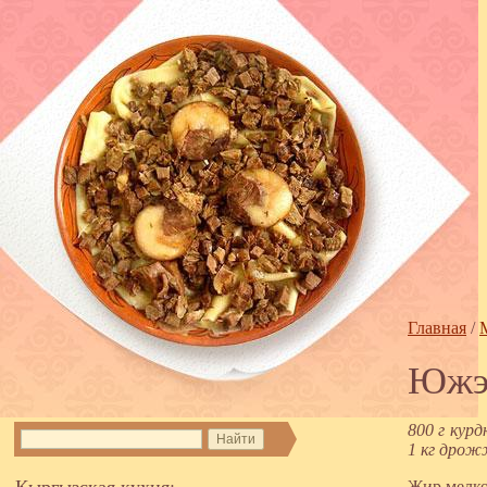
Главная
/
Южэр
800 г кур
1 кг дрож
Кыргызская кухня:
Жир мелко