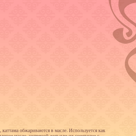
 каттама обжариваются в масле. Используется как
пленое масло, нутряной жир или их сочетание с