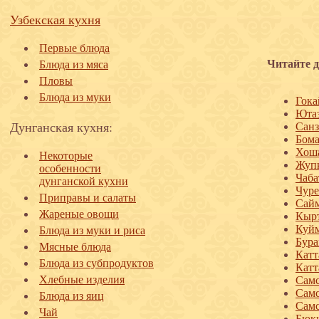
Узбекская кухня
Первые блюда
Читайте д
Блюда из мяса
Пловы
Блюда из муки
Гока
Юта
Дунганская кухня:
Санз
Бома
Хош
Некоторые
Жуп
особенности
Чаба
дунганской кухни
Чуре
Приправы и салаты
Сайм
Жареные овощи
Кырт
Куй
Блюда из муки и риса
Бура
Мясные блюда
Катт
Блюда из субпродуктов
Катт
Хлебные изделия
Сам
Самс
Блюда из яиц
Самс
Чай
Бюк