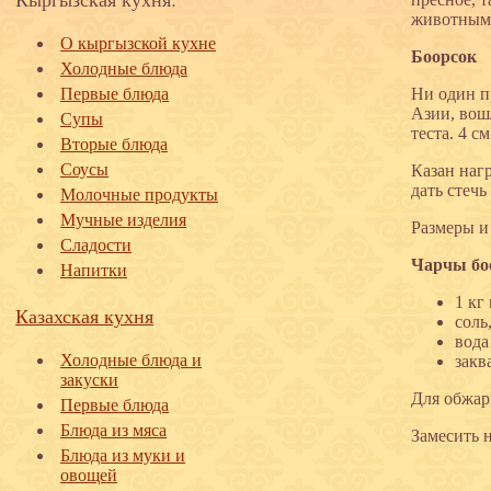
животным
О кыргызской кухне
Боорсок
Холодные блюда
Первые блюда
Ни один п
Азии, вош
Супы
теста. 4 
Вторые блюда
Соусы
Казан наг
дать стечь
Молочные продукты
Мучные изделия
Размеры и
Сладости
Чарчы бо
Напитки
1 кг
Казахская кухня
соль
вода
Холодные блюда и
закв
закуски
Для обжар
Первые блюда
Блюда из мяса
Замесить н
Блюда из муки и
овощей