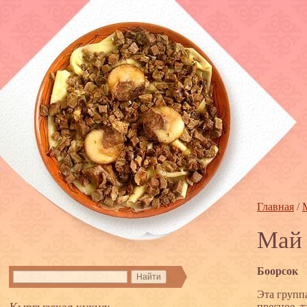
Главная
/
Май 
Боорсок
Эта групп
Кыргызская кухня:
пресное, 