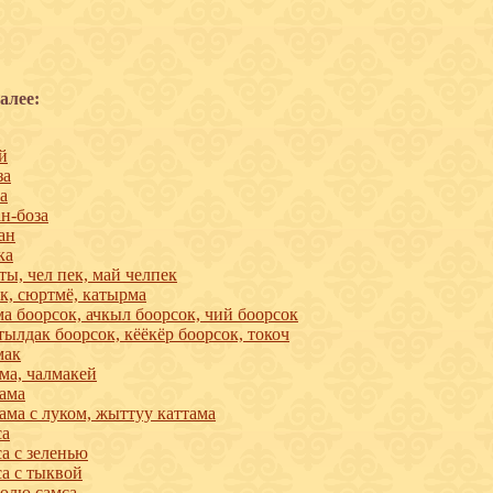
алее:
й
за
а
н-боза
ан
ка
ты, чел пек, май челпек
к, сюртмё, катырма
а боорсок, ачкыл боорсок, чий боорсок
ылдак боорсок, кёёкёр боорсок, токоч
мак
ма, чалмакей
ама
ама с луком, жыттуу каттама
са
а с зеленью
а с тыквой
юлю самса