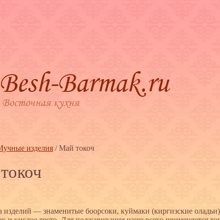
Мучные изделия
/
Май токоч
токоч
а изделий — знаменитые боорсоки, куймаки (киргизские оладьи),
так и кислое тесто. Для поджаривания чаще всего применяется то