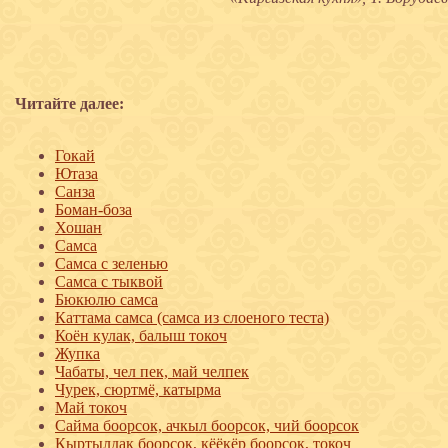
Читайте далее:
Гокай
Ютаза
Санза
Боман-боза
Хошан
Самса
Самса с зеленью
Самса с тыквой
Бюкюлю самса
Каттама самса (самса из слоеного теста)
Коён кулак, балыш токоч
Жупка
Чабаты, чел пек, май челпек
Чурек, сюртмё, катырма
Май токоч
Сайма боорсок, ачкыл боорсок, чий боорсок
Кыртылдак боорсок, кёёкёр боорсок, токоч