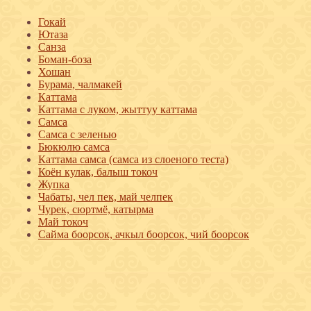
Гокай
Ютаза
Санза
Боман-боза
Хошан
Бурама, чалмакей
Каттама
Каттама с луком, жыттуу каттама
Самса
Самса с зеленью
Бюкюлю самса
Каттама самса (самса из слоеного теста)
Коён кулак, балыш токоч
Жупка
Чабаты, чел пек, май челпек
Чурек, сюртмё, катырма
Май токоч
Сайма боорсок, ачкыл боорсок, чий боорсок