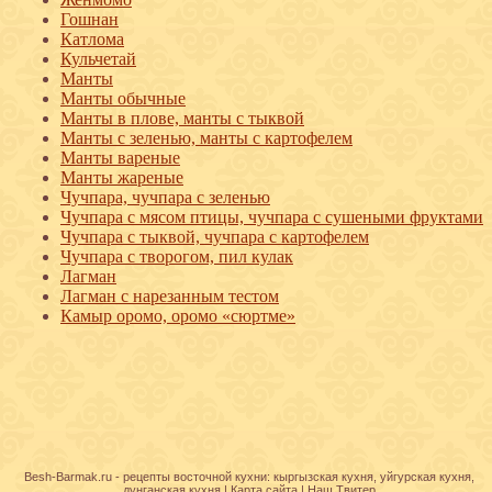
Гошнан
Катлома
Кульчетай
Манты
Манты обычные
Манты в плове, манты с тыквой
Манты с зеленью, манты с картофелем
Манты вареные
Манты жареные
Чучпара, чучпара с зеленью
Чучпара с мясом птицы, чучпара с сушеными фруктами
Чучпара с тыквой, чучпара с картофелем
Чучпара с творогом, пил кулак
Лагман
Лагман с нарезанным тестом
Камыр оромо, оромо «сюртме»
Besh-Barmak.ru -
рецепты восточной кухни
:
кыргызская кухня
,
уйгурская кухня
,
дунганская кухня
|
Карта сайта
|
Наш Твитер