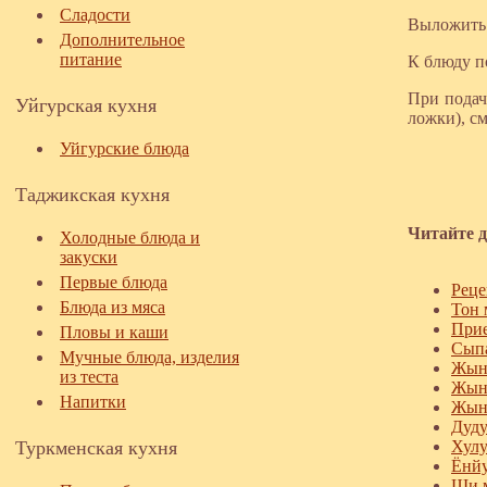
Сладости
Выложить с
Дополнительное
питание
К блюду п
При подач
Уйгурская кухня
ложки), с
Уйгурские блюда
Таджикская кухня
Читайте д
Холодные блюда и
закуски
Первые блюда
Реце
Блюда из мяса
Тон 
Прие
Пловы и каши
Сып
Мучные блюда, изделия
Жынф
из теста
Жынф
Напитки
Жын 
Дуду
Туркменская кухня
Хулу
Ёнйу
Щи м