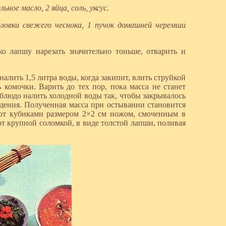
ьное масло, 2 яйца, соль, уксус.
оловки свежего чеснока, 1 пучок домашней черемши
ько лапшу нарезать значительно тоньше, отварить и
алить 1,5 литра воды, когда закипит, влить струйкой
 комочки. Варить до тех пор, пока масса не станет
 блюдо налить холодной воды так, чтобы закрывалось
дения. Полученная масса при остывании становится
ают кубиками размером 2×2 см ножом, смоченным в
т крупной соломкой, в виде толстой лапши, поливая