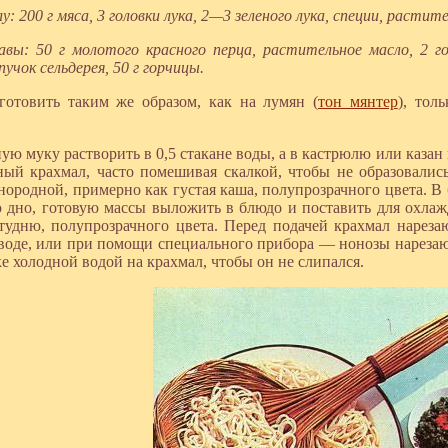
лу: 200 г мяса, 3 головки лука, 2—3 зеленого лука, специи, растител
авы: 50 г молотого красного перца, растительное масло, 2 г
пучок сельдерея, 50 г горчицы.
готовить таким же образом, как на лумян (
тон мянтер
), тол
ю муку растворить в 0,5 стакане воды, а в кастрюлю или казан н
ный крахмал, часто помешивая скалкой, чтобы не образовались
днородной, примерно как густая каша, полупрозрачного цвета. В
 дно, готовую массы выложить в блюдо и поставить для охлаж
тудню, полупрозрачного цвета. Перед подачей крахмал нарез
воде, или при помощи специального прибора — нонозы нарезаю
е холодной водой на крахмал, чтобы он не слипался.