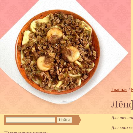
Главная
/
Лён
Для теста:
Для крахма
Кыргызская кухня: