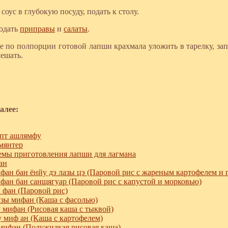
оус в глубокую посуду, подать к столу.
одать
приправы
и
салаты
.
е по полпорции готовой лапши крахмала уложить в тарелку, запр
мешать.
алее:
пт ашлямфу
мянтер
мы приготовления лапши для лагмана
ан
ан бан ёнйу дэ лазы цэ (Паровой рис с жареным картофелем и 
ан бан санщягуар (Паровой рис с капустой и морковью)
фан (Паровой рис)
зы мифан (Каша с фасолью)
 мифан (Рисовая каша с тыквой)
 миф ан (Каша с картофелем)
ифан (Полужидкая рисовая каша)