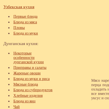
Узбекская кухня
Первые блюда
Блюда из мяса
Пловы
Блюда из муки
Дунганская кухня:
Некоторые
особенности
дунганской кухни
Приправы и салаты
Жареные овощи
Блюда из муки и риса
Мясо наре
Мясные блюда
перца под
охладить 
Блюда из субпродуктов
все вмест
Хлебные изделия
уксус и сн
Блюда из яиц
Чай