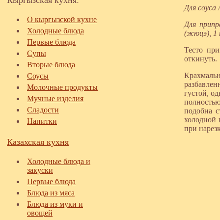
Для соуса 
О кыргызской кухне
Для припр
Холодные блюда
(жюцэ), 1 
Первые блюда
Тесто при
Супы
откинуть.
Вторые блюда
Крахмальну
Соусы
разбавлен
Молочные продукты
густой, о
Мучные изделия
полностью
Сладости
подобна с
холодной 
Напитки
при нарезк
Казахская кухня
Холодные блюда и
закуски
Первые блюда
Блюда из мяса
Блюда из муки и
овощей