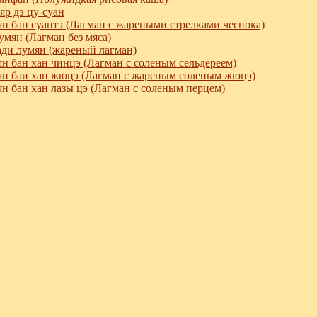
яр дэ цу-суан
н бан суантэ (Лагман с жареными стрелками чеснока)
умян (Лагман без мяса)
ди лумян (жареный лагман)
н бан хан чинцэ (Лагман с соленым сельдереем)
н баи хан жюцэ (Лагман с жареным соленым жюцэ)
н бан хан лазы цэ (Лагман с соленым перцем)