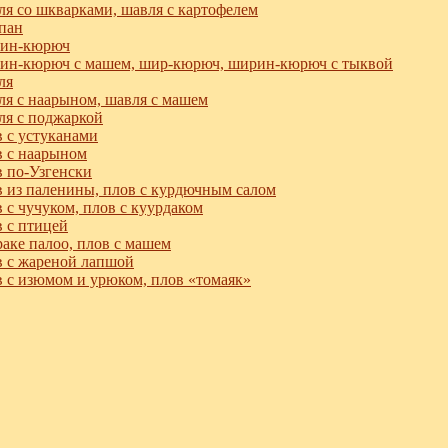
я со шкварками, шавля с картофелем
пан
ин-кюрюч
н-кюрюч с машем, шир-кюрюч, ширин-кюрюч с тыквой
ля
я с наарыном, шавля с машем
я с поджаркой
 с устуканами
 с наарыном
 по-Узгенски
 из паленины, плов с курдючным салом
 с чучуком, плов с куурдаком
 с птицей
аке палоо, плов с машем
 с жареной лапшой
 с изюмом и урюком, плов «томаяк»