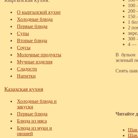
100 
200 
О кыргызской кухне
150 
Холодные блюда
1 бо
Первые блюда
2 по
зире
Супы
300 
Вторые блюда
4 — 
Соусы
Молочные продукты
В бульон 
зеленый п
Мучные изделия
Сладости
Снять шав
Напитки
Казахская кухня
Холодные блюда и
закуски
Первые блюда
Читайте д
Блюда из мяса
Блюда из муки и
Шавл
овощей
Шавл