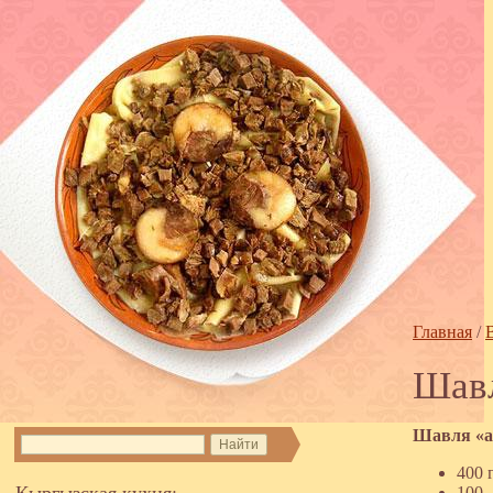
Главная
/
Шав
Шавля «
400 
Кыргызская кухня:
100 