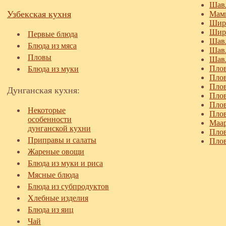
Шавл
Узбекская кухня
Мам
Шир
Шири
Первые блюда
Шав
Блюда из мяса
Шавл
Пловы
Шавл
Плов
Блюда из муки
Плов
Плов
Дунганская кухня:
Плов
Плов
Некоторые
Плов
особенности
Маар
дунганской кухни
Плов
Приправы и салаты
Плов
Жареные овощи
Блюда из муки и риса
Мясные блюда
Блюда из субпродуктов
Хлебные изделия
Блюда из яиц
Чай