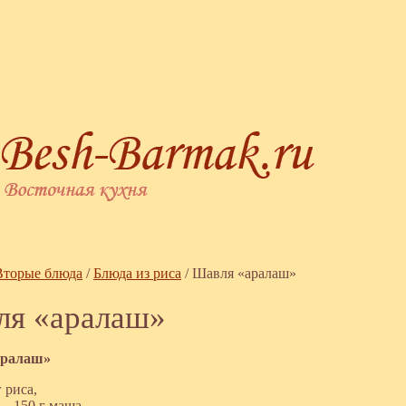
Вторые блюда
/
Блюда из риса
/
Шавля «аралаш»
ля «аралаш»
аралаш»
г риса,
— 150 г маша,