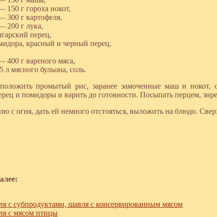
— 150 г гороха нокот,
— 300 г картофеля,
— 200 г лука,
лгарский перец,
мидора, красный и черный перец,
,
— 400 г вареного мяса,
5 л мясного бульона, соль.
положить промытый рис, заранее замоченные маш и нокот, 
ерец и помидоры и варить до готовности. Посыпать перцем, зире
лю с огня, дать ей немного отстояться, выложить на блюдо. Свер
алее:
я с субпродуктами, шавля с консервированным мясом
я с мясом птицы